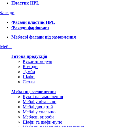
Пластик HPL
Фасади
Фасади пластик HPL
Фасади фарбовані
Меблеві фасади під замовлення
Меблі
Готова продукція
Кухонні модулі
Комоди
Тумби
Шафи
Столи
Меблі під замовлення
Кухні на замовлення
Меблі у вітальню
Меблі для дітей
Меблі у спальню
Меблеві вироби
Шафи та шафи-купе