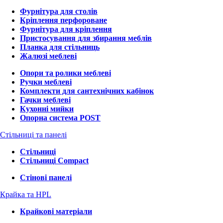
Фурнітура для столів
Кріплення перфороване
Фурнітура для кріплення
Пристосування для збирання меблів
Планка для стільниць
Жалюзі меблеві
Опори та ролики меблеві
Ручки меблеві
Комплекти для сантехнічних кабінок
Гачки меблеві
Кухонні мийки
Опорна система POST
Стільниці та панелі
Стільниці
Стільниці Compact
Стінові панелі
Крайка та HPL
Крайкові матеріали