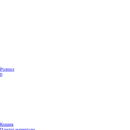
Розпил
0
Кошик
Плитні матеріали