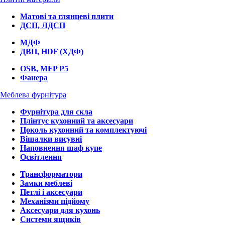
Матові та глянцеві плити
ДСП, ЛДСП
МДФ
ДВП, HDF (ХДФ)
OSB, MFP P5
Фанера
Меблева фурнітура
Фурнітура для скла
Плінтус кухонний та аксесуари
Цоколь кухонний та комплектуючі
Вішалки висувні
Наповнення шаф купе
Освітлення
Трансформатори
Замки меблеві
Петлі і аксесуари
Механізми підйому
Аксесуари для кухонь
Системи ящиків