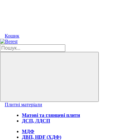
Кошик
Плитні матеріали
Матові та глянцеві плити
ДСП, ЛДСП
МДФ
ДВП, HDF (ХДФ)