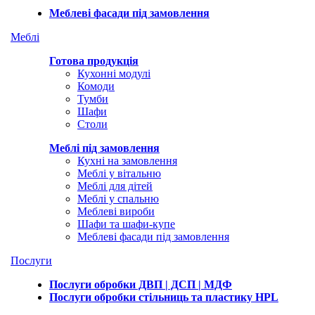
Меблеві фасади під замовлення
Меблі
Готова продукція
Кухонні модулі
Комоди
Тумби
Шафи
Столи
Меблі під замовлення
Кухні на замовлення
Меблі у вітальню
Меблі для дітей
Меблі у спальню
Меблеві вироби
Шафи та шафи-купе
Меблеві фасади під замовлення
Послуги
Послуги обробки ДВП | ДСП | МДФ
Послуги обробки стільниць та пластику HPL