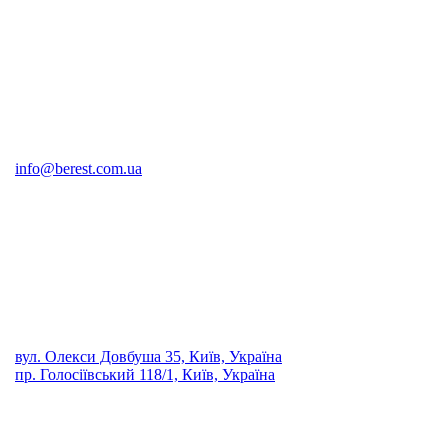
info@berest.com.ua
вул. Олекси Довбуша 35, Київ, Україна
пр. Голосіївський 118/1, Київ, Україна