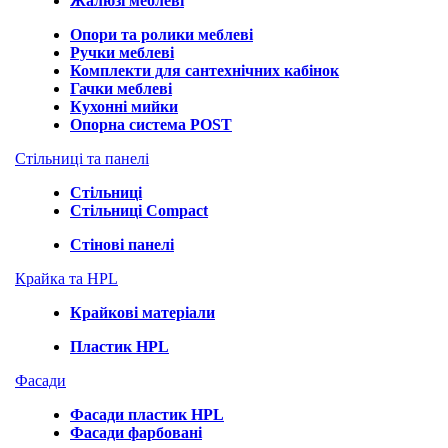
Жалюзі меблеві
Опори та ролики меблеві
Ручки меблеві
Комплекти для сантехнічних кабінок
Гачки меблеві
Кухонні мийки
Опорна система POST
Стільниці та панелі
Стільниці
Стільниці Compact
Стінові панелі
Крайка та HPL
Крайкові матеріали
Пластик HPL
Фасади
Фасади пластик HPL
Фасади фарбовані