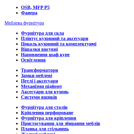
OSB, MFP P5
Фанера
Меблева фурнітура
Фурнітура для скла
Плінтус кухонний та аксесуари
Цоколь кухонний та комплектуючі
Вішалки висувні
Наповнення шаф купе
Освітлення
Трансформатори
Замки меблеві
Петлі і аксесуари
Механізми підйому
Аксесуари для кухонь
Системи ящиків
Фурнітура для столів
Кріплення перфороване
Фурнітура для кріплення
Пристосування для збирання меблів
Планка для стільниць