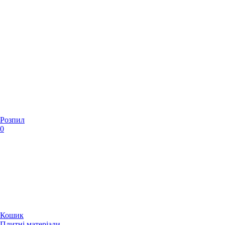
Розпил
0
Кошик
Плитні матеріали