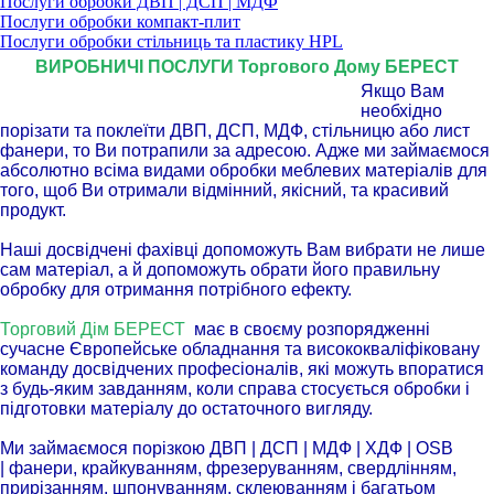
Послуги обробки ДВП | ДСП | МДФ
Послуги обробки компакт-плит
Послуги обробки стільниць та пластику HPL
ВИРОБНИЧІ ПОСЛУГИ Торгового Дому БЕРЕСТ
Якщо Вам
необхідно
порізати та поклеїти ДВП, ДСП, МДФ, стільницю або лист
фанери, то Ви потрапили за адресою. Адже ми займаємося
абсолютно всіма видами обробки меблевих матеріалів для
того, щоб Ви отримали відмінний, якісний, та красивий
продукт.
Наші досвідчені фахівці допоможуть Вам вибрати не лише
сам матеріал, а й допоможуть обрати його правильну
обробку для отримання потрібного ефекту.
Торговий Дім БЕРЕСТ
має в своєму розпорядженні
сучасне Європейське обладнання та висококваліфіковану
команду досвідчених професіоналів, які можуть впоратися
з будь-яким завданням, коли справа стосується обробки і
підготовки матеріалу до остаточного вигляду.
Ми займаємося порізкою ДВП | ДСП | МДФ | ХДФ | OSB
| фанери, крайкуванням, фрезеруванням, свердлінням,
прирізанням, шпонуванням, склеюванням і багатьом