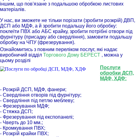
іншим, що пов'язане з подальшою обробкою листових
матеріалів.
У нас, ви зможете не тільки порізати (зробити розкрій) ДВП,
ДСП або МДФ, а й зробити подальшу його обробку:
поклеїти ПВХ або АБС крайку, зробити потрібні отвори під
фурнітуру (присадку або свердління), замовити подальшу
обробку на ЧПУ (фрезерування).
Ознайомитись з повним переліком послуг, які надає
виробничий відділ
Торгового Дому БЕРЕСТ
, можна у
цьому розділі
Послуги
обробки ДСП,
МДФ, ХДФ:
- Розкрій ДСП, МДФ, фанери;
- Свердління отворів під фурнітуру;
- Свердління під петлю меблеву;
- Фрезерування МДФ;
- Стяжка ДСП;
- Фрезерування під експопанелі;
- Чверть до 10 мм.;
- Кромкування ПВХ;
- Розкрій крайки ПВХ;