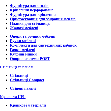
Фурнітура для столів
Кріплення перфороване
Фурнітура для кріплення
Пристосування для збирання меблів
Планка для стільниць
Жалюзі меблеві
Опори та ролики меблеві
Ручки меблеві
Комплекти для сантехнічних кабінок
Гачки меблеві
Кухонні мийки
Опорна система POST
Стільниці та панелі
Стільниці
Стільниці Compact
Стінові панелі
Крайка та HPL
Крайкові матеріали