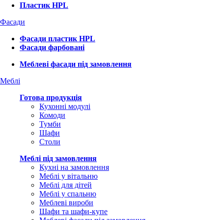
Пластик HPL
Фасади
Фасади пластик HPL
Фасади фарбовані
Меблеві фасади під замовлення
Меблі
Готова продукція
Кухонні модулі
Комоди
Тумби
Шафи
Столи
Меблі під замовлення
Кухні на замовлення
Меблі у вітальню
Меблі для дітей
Меблі у спальню
Меблеві вироби
Шафи та шафи-купе