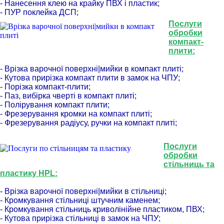
- Нанесення клею на крайку ПВХ і пластик;
- ПУР поклейка ДСП;
Послуги
обробки
компакт-
плити:
- Врізка варочної поверхні|мийки в компакт плиті;
- Кутова прирізка компакт плити в замок на ЧПУ;
- Порізка компакт-плити;
- Паз, вибірка чверті в компакт плиті;
- Полірування компакт плити;
- Фрезерування кромки на компакт плиті;
- Фрезерування радіусу, ручки на компакт плиті;
Послуги
обробки
стільниць та
пластику HPL:
- Врізка варочної поверхні|мийки в стільниці;
- Кромкування стільниці штучним каменем;
- Кромкування стільниць криволінійне пластиком, ПВХ;
- Кутова прирізка стільниці в замок на ЧПУ;