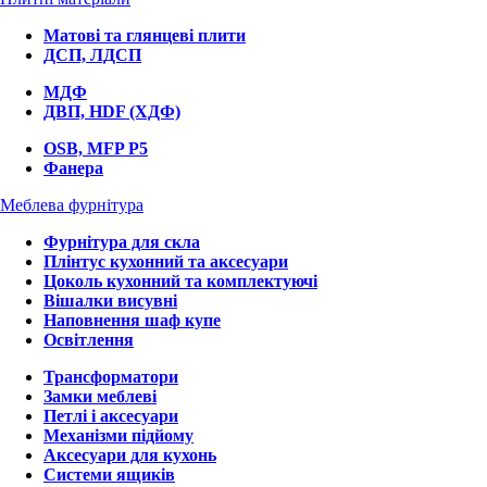
Матові та глянцеві плити
ДСП, ЛДСП
МДФ
ДВП, HDF (ХДФ)
OSB, MFP P5
Фанера
Меблева фурнітура
Фурнітура для скла
Плінтус кухонний та аксесуари
Цоколь кухонний та комплектуючі
Вішалки висувні
Наповнення шаф купе
Освітлення
Трансформатори
Замки меблеві
Петлі і аксесуари
Механізми підйому
Аксесуари для кухонь
Системи ящиків