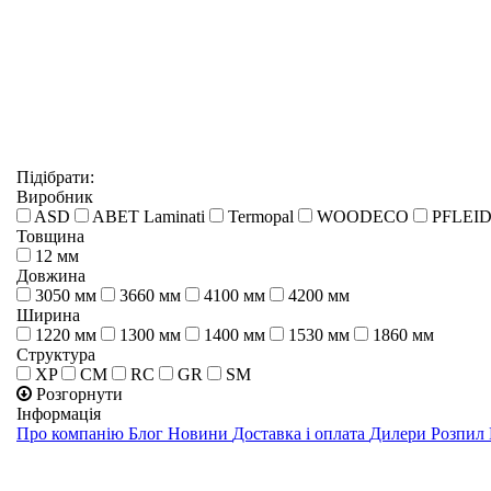
Підібрати:
Виробник
ASD
ABET Laminati
Termopal
WOODECO
PFLEI
Товщина
12 мм
Довжина
3050 мм
3660 мм
4100 мм
4200 мм
Ширина
1220 мм
1300 мм
1400 мм
1530 мм
1860 мм
Структура
XP
CM
RC
GR
SM
Розгорнути
Інформація
Про компанію
Блог
Новини
Доставка і оплата
Дилери
Розпил