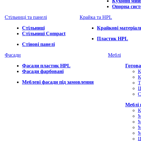
Кухонні мий
Опорна сис
Стільниці та панелі
Крайка та HPL
Стільниці
Крайкові матеріал
Стільниці Compact
Пластик HPL
Стінові панелі
Фасади
Меблі
Фасади пластик HPL
Готова
Фасади фарбовані
К
К
Меблеві фасади під замовлення
Т
С
Меблі 
К
М
М
М
М
Ш