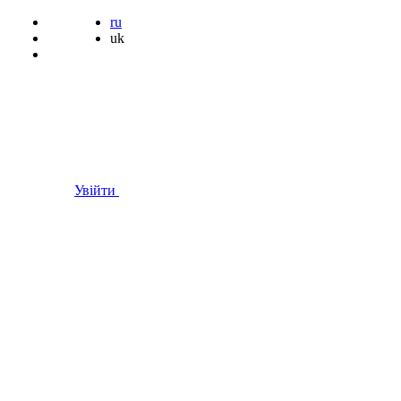
ru
uk
Увійти