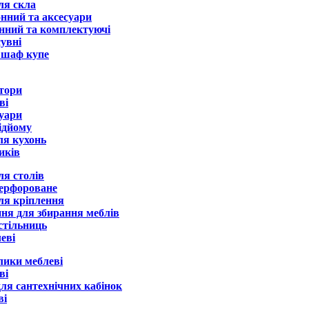
ля скла
онний та аксесуари
нний та комплектуючі
увні
 шаф купе
тори
ві
суари
ідйому
ля кухонь
иків
ля столів
ерфороване
ля кріплення
ня для збирання меблів
стільниць
еві
лики меблеві
ві
ля сантехнічних кабінок
ві