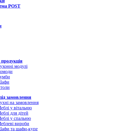
ки
тема POST
и
 продукція
ухонні модулі
омоди
умби
Шафи
толи
під замовлення
ухні на замовлення
еблі у вітальню
еблі для дітей
еблі у спальню
еблеві вироби
афи та шафи-купе