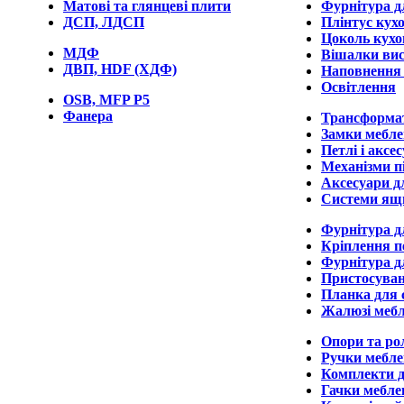
Матові та глянцеві плити
Фурнітура д
ДСП, ЛДСП
Плінтус кух
Цоколь кухо
МДФ
Вішалки вис
ДВП, HDF (ХДФ)
Наповнення
Освітлення
OSB, MFP P5
Фанера
Трансформа
Замки мебле
Петлі і аксе
Механізми п
Аксесуари д
Системи ящ
Фурнітура д
Кріплення п
Фурнітура д
Пристосуван
Планка для 
Жалюзі мебл
Опори та ро
Ручки мебле
Комплекти д
Гачки мебле