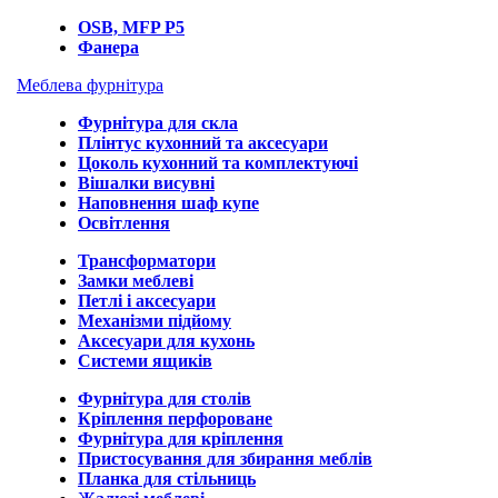
OSB, MFP P5
Фанера
Меблева фурнітура
Фурнітура для скла
Плінтус кухонний та аксесуари
Цоколь кухонний та комплектуючі
Вішалки висувні
Наповнення шаф купе
Освітлення
Трансформатори
Замки меблеві
Петлі і аксесуари
Механізми підйому
Аксесуари для кухонь
Системи ящиків
Фурнітура для столів
Кріплення перфороване
Фурнітура для кріплення
Пристосування для збирання меблів
Планка для стільниць