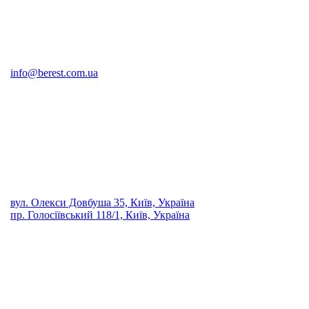
info@berest.com.ua
вул. Олекси Довбуша 35, Київ, Україна
пр. Голосіївський 118/1, Київ, Україна