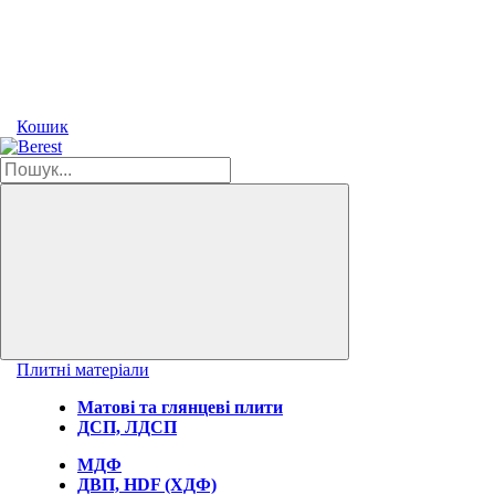
Кошик
Плитні матеріали
Матові та глянцеві плити
ДСП, ЛДСП
МДФ
ДВП, HDF (ХДФ)