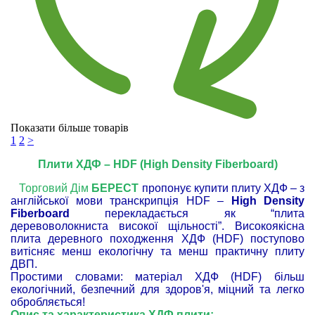
Показати більше товарів
1
2
>
Плити ХДФ – HDF (High Density Fiberboard)
Торговий Дім
БЕРЕСТ
пропонує купити плиту ХДФ – з
англійської мови транскрипція HDF –
High Density
Fiberboard
перекладається як “плита
деревоволокниста високої щільності”. Високоякісна
плита деревного походження ХДФ (HDF) поступово
витісняє менш екологічну та менш практичну плиту
ДВП.
Простими словами: матеріал ХДФ (HDF) більш
екологічний, безпечний для здоров'я, міцний та легко
обробляється!
Опис та характеристика ХДФ плити: