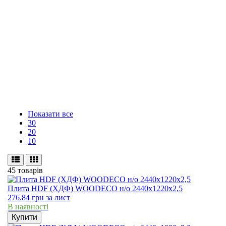
Показати все
30
20
10
45 товарів
Плита HDF (ХДФ) WOODECO н/о 2440х1220х2,5
276.84
грн
за лист
В наявності
Купити