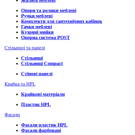
Жалюзі меблеві
Опори та ролики меблеві
Ручки меблеві
Комплекти для сантехнічних кабінок
Гачки меблеві
Кухонні мийки
Опорна система POST
Стільниці та панелі
Стільниці
Стільниці Compact
Стінові панелі
Крайка та HPL
Крайкові матеріали
Пластик HPL
Фасади
Фасади пластик HPL
Фасади фарбовані