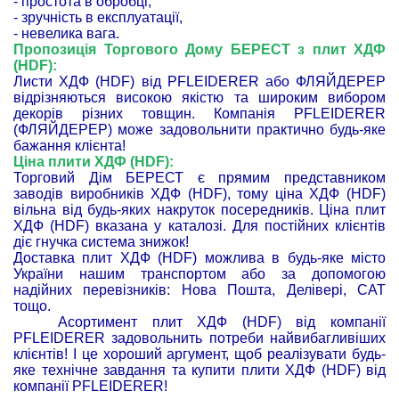
- простота в обробці,
- зручність в експлуатації,
- невелика вага.
Пропозиція Торгового Дому БЕРЕСТ з плит ХДФ
(HDF):
Листи ХДФ (HDF) від PFLEIDERER або ФЛЯЙДЕРЕР
відрізняються високою якістю та широким вибором
декорів різних товщин. Компанія PFLEIDERER
(ФЛЯЙДЕРЕР) може задовольнити практично будь-яке
бажання клієнта!
Ціна плити ХДФ (HDF):
Торговий Дім БЕРЕСТ є прямим представником
заводів виробників ХДФ (HDF), тому ціна ХДФ (HDF)
вільна від будь-яких накруток посередників. Ціна плит
ХДФ (HDF) вказана у каталозі. Для постійних клієнтів
діє гнучка система знижок!
Доставка плит ХДФ (HDF) можлива в будь-яке місто
України нашим транспортом або за допомогою
надійних перевізників: Нова Пошта, Делівері, САТ
тощо.
Асортимент плит ХДФ (HDF) від компанії
PFLEIDERER задовольнить потреби найвибагливіших
клієнтів! І це хороший аргумент, щоб реалізувати будь-
яке технічне завдання та купити плити ХДФ (HDF) від
компанії PFLEIDERER!