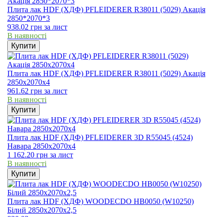
Плита лак HDF (ХДФ) PFLEIDERER R38011 (5029) Акація
2850*2070*3
938.02
грн
за лист
В наявності
Купити
Плита лак HDF (ХДФ) PFLEIDERER R38011 (5029) Акація
2850х2070х4
961.62
грн
за лист
В наявності
Купити
Плита лак HDF (ХДФ) PFLEIDERER 3D R55045 (4524)
Навара 2850х2070х4
1 162.20
грн
за лист
В наявності
Купити
Плита лак HDF (ХДФ) WOODECDO HB0050 (W10250)
Білий 2850х2070х2,5