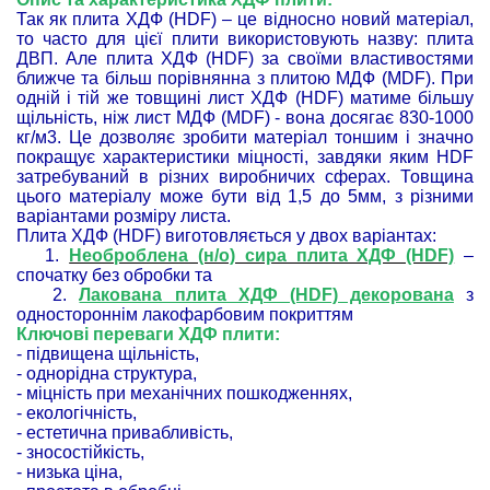
Так як плита ХДФ (HDF) – це відносно новий матеріал,
то часто для цієї плити використовують назву: плита
ДВП. Але плита ХДФ (HDF) за своїми властивостями
ближче та більш порівнянна з плитою МДФ (MDF). При
одній і тій же товщині лист ХДФ (HDF) матиме більшу
щільність, ніж лист МДФ (MDF) - вона досягає 830-1000
кг/м3. Це дозволяє зробити матеріал тоншим і значно
покращує характеристики міцності, завдяки яким HDF
затребуваний в різних виробничих сферах. Товщина
цього матеріалу може бути від 1,5 до 5мм, з різними
варіантами розміру листа.
Плита ХДФ (HDF) виготовляється у двох варіантах:
1.
Необроблена (н/о) сира плита ХДФ (HDF)
–
спочатку без обробки та
2.
Лакована плита ХДФ (HDF) декорована
з
одностороннім лакофарбовим покриттям
Ключові переваги ХДФ плити:
- підвищена щільність,
- однорідна структура,
- міцність при механічних пошкодженнях,
- екологічність,
- естетична привабливість,
- зносостійкість,
- низька ціна,