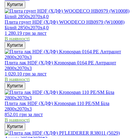
Купити
Плита грунт HDF (ХДФ) WOODECO HB0979 (W10008)
Білий 2850х2070х4,0
1 280.19
грн
за лист
В наявності
Купити
Плита лак HDF (ХДФ) Kronospan 0164 PE Антрацит
2800x2070x3
1 020.10
грн
за лист
В наявності
Купити
Плита лак HDF (ХДФ) Kronospan 110 PE/SM Біла
2800x2070x3
852.01
грн
за лист
В наявності
Купити