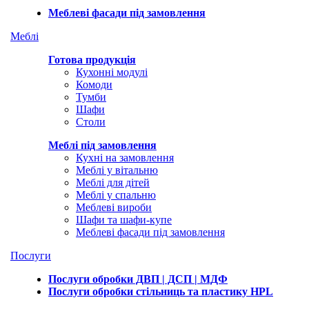
Меблеві фасади під замовлення
Меблі
Готова продукція
Кухонні модулі
Комоди
Тумби
Шафи
Столи
Меблі під замовлення
Кухні на замовлення
Меблі у вітальню
Меблі для дітей
Меблі у спальню
Меблеві вироби
Шафи та шафи-купе
Меблеві фасади під замовлення
Послуги
Послуги обробки ДВП | ДСП | МДФ
Послуги обробки стільниць та пластику HPL