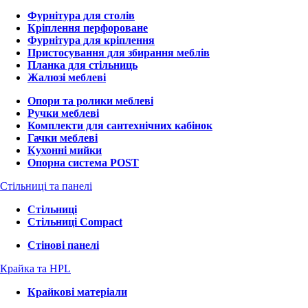
Фурнітура для столів
Кріплення перфороване
Фурнітура для кріплення
Пристосування для збирання меблів
Планка для стільниць
Жалюзі меблеві
Опори та ролики меблеві
Ручки меблеві
Комплекти для сантехнічних кабінок
Гачки меблеві
Кухонні мийки
Опорна система POST
Стільниці та панелі
Стільниці
Стільниці Compact
Стінові панелі
Крайка та HPL
Крайкові матеріали