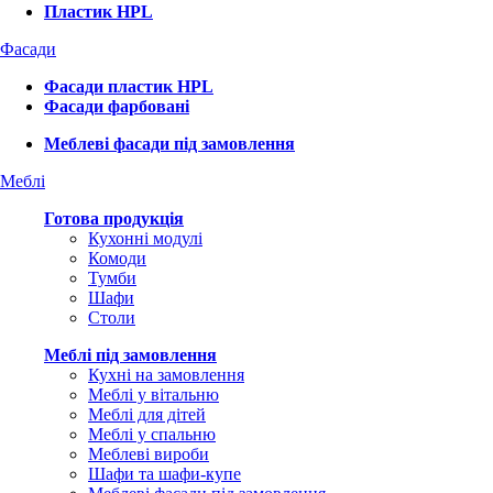
Пластик HPL
Фасади
Фасади пластик HPL
Фасади фарбовані
Меблеві фасади під замовлення
Меблі
Готова продукція
Кухонні модулі
Комоди
Тумби
Шафи
Столи
Меблі під замовлення
Кухні на замовлення
Меблі у вітальню
Меблі для дітей
Меблі у спальню
Меблеві вироби
Шафи та шафи-купе