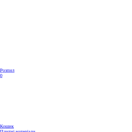
Розпил
0
Кошик
Плитні матеріали