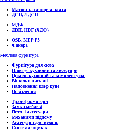
Матові та глянцеві плити
ДСП, ЛДСП
МДФ
ДВП, HDF (ХДФ)
OSB, MFP P5
Фанера
Меблева фурнітура
Фурнітура для скла
Плінтус кухонний та аксесуари
Цоколь кухонний та комплектуючі
Вішалки висувні
Наповнення шаф купе
Освітлення
Трансформатори
Замки меблеві
Петлі і аксесуари
Механізми підйому
Аксесуари для кухонь
Системи ящиків