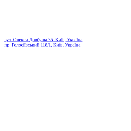
вул. Олекси Довбуша 35, Київ, Україна
пр. Голосіївський 118/1, Київ, Україна