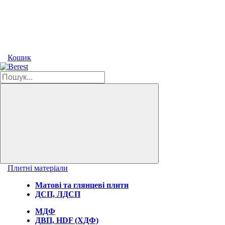
Кошик
Плитні матеріали
Матові та глянцеві плити
ДСП, ЛДСП
МДФ
ДВП, HDF (ХДФ)