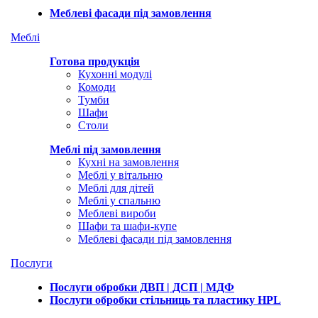
Меблеві фасади під замовлення
Меблі
Готова продукція
Кухонні модулі
Комоди
Тумби
Шафи
Столи
Меблі під замовлення
Кухні на замовлення
Меблі у вітальню
Меблі для дітей
Меблі у спальню
Меблеві вироби
Шафи та шафи-купе
Меблеві фасади під замовлення
Послуги
Послуги обробки ДВП | ДСП | МДФ
Послуги обробки стільниць та пластику HPL