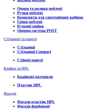
Жалюзі меблеві
Опори та ролики меблеві
Ручки меблеві
Комплекти для сантехнічних кабінок
Гачки меблеві
Кухонні мийки
Опорна система POST
Стільниці та панелі
Стільниці
Стільниці Compact
Стінові панелі
Крайка та HPL
Крайкові матеріали
Пластик HPL
Фасади
Фасади пластик HPL
Фасади фарбовані