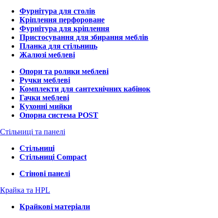
Фурнітура для столів
Кріплення перфороване
Фурнітура для кріплення
Пристосування для збирання меблів
Планка для стільниць
Жалюзі меблеві
Опори та ролики меблеві
Ручки меблеві
Комплекти для сантехнічних кабінок
Гачки меблеві
Кухонні мийки
Опорна система POST
Стільниці та панелі
Стільниці
Стільниці Compact
Стінові панелі
Крайка та HPL
Крайкові матеріали