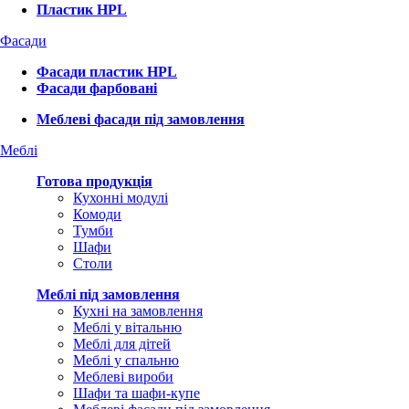
Пластик HPL
Фасади
Фасади пластик HPL
Фасади фарбовані
Меблеві фасади під замовлення
Меблі
Готова продукція
Кухонні модулі
Комоди
Тумби
Шафи
Столи
Меблі під замовлення
Кухні на замовлення
Меблі у вітальню
Меблі для дітей
Меблі у спальню
Меблеві вироби
Шафи та шафи-купе