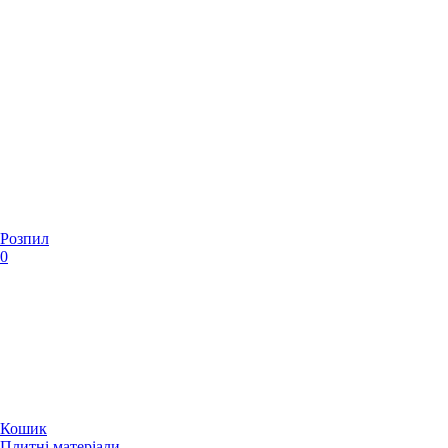
Розпил
0
Кошик
Плитні матеріали