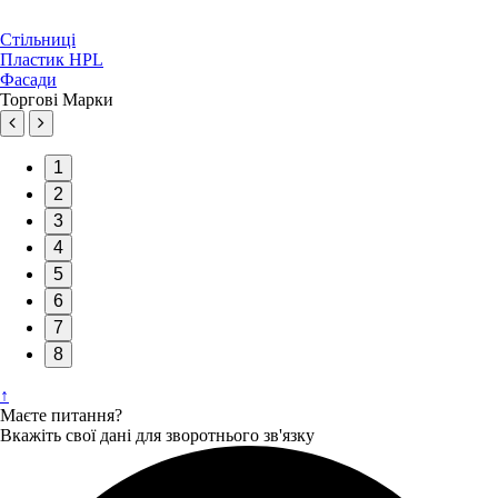
Стільниці
Пластик HPL
Фасади
Торгові Марки
1
2
3
4
5
6
7
8
↑
Маєте питання?
Вкажіть свої дані для зворотнього зв'язку