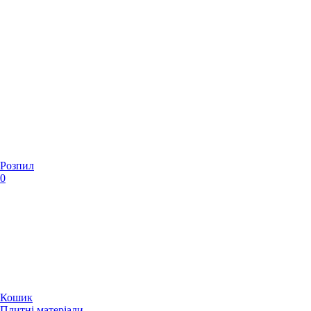
Розпил
0
Кошик
Плитні матеріали