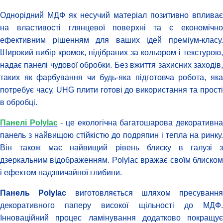
Однорідний МДФ як несучий матеріал позитивно впливає
на властивості глянцевої поверхні та є економічно
ефективним рішенням для ваших ідей преміум-класу.
Широкий вибір кромок, підібраних за кольором і текстурою,
надає панелі чудової обробки. Без вжиття захисних заходів,
таких як фарбування чи будь-яка підготовча робота, яка
потребує часу, UHG плити готові до використання та прості
в обробці.
Панелі Polylac
- це екологічна багатошарова декоративн
панель з найвищою стійкістю до подряпин і тепла на ринку.
Він також має найвищий рівень блиску в галузі з
дзеркальним відображенням. Polylac вражає своїм блиском
і ефектом надзвичайної глибини.
Панель Polylac
виготовляється шляхом пресування
декоративного паперу високої щільності до МДФ.
Інноваційний процес ламінування додатково покращує