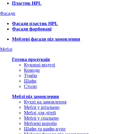
Пластик HPL
Фасади
Фасади пластик HPL
Фасади фарбовані
Меблеві фасади під замовлення
Меблі
Готова продукція
Кухонні модулі
Комоди
Тумби
Шафи
Столи
Меблі під замовлення
Кухні на замовлення
Меблі у вітальню
Меблі для дітей
Меблі у спальню
Меблеві вироби
Шафи та шафи-купе