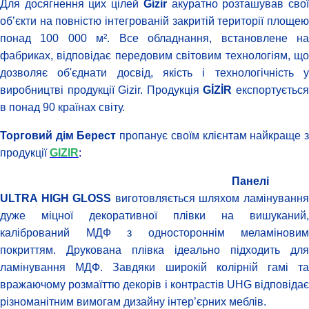
Для досягнення цих цілей
Gizir
акуратно розташував сво
об’єкти на повністю інтегрованій закритій території площею
понад 100 000 м². Все обладнання, встановлене на
фабриках, відповідає передовим світовим технологіям, що
дозволяє об'єднати досвід, якість і технологічність у
виробництві продукції Gizir. Продукція
GİZİR
експортуєтьс
в понад 90 країнах світу.
Торговий дім Берест
пропанує своїм клієнтам найкраще 
продукції
GIZIR
:
Панелі
ULTRA HIGH GLOSS
виготовляється шляхом ламінуванн
дуже міцної декоративної плівки на вишуканий,
калібрований МДФ з одностороннім меламіновим
покриттям. Друкована плівка ідеально підходить для
ламінування МДФ. Завдяки широкій колірній гамі та
вражаючому розмаїттю декорів і контрастів UHG відповідає
різноманітним вимогам дизайну інтер’єрних меблів.