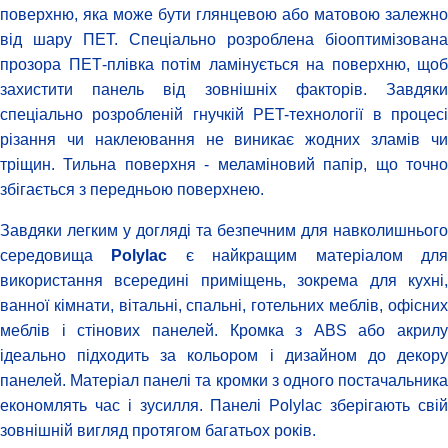
поверхню, яка може бути глянцевою або матовою залежно
від шару ПЕТ. Спеціально розроблена біооптимізована
прозора ПЕТ-плівка потім ламінується на поверхню, щоб
захистити панель від зовнішніх факторів. Завдяки
спеціально розробленій гнучкій PET-технології в процесі
різання чи наклеювання не виникає жодних зламів чи
тріщин. Тильна поверхня - меламіновий папір, що точно
збігається з передньою поверхнею.
Завдяки легким у догляді та безпечним для навколишнього
середовища
Polylac
є найкращим матеріалом дл
використання всередині приміщень, зокрема для кухні,
ванної кімнати, вітальні, спальні, готельних меблів, офісних
меблів і стінових панелей. Кромка з ABS або акрилу
ідеально підходить за кольором і дизайном до декору
панелей. Матеріал панелі та кромки з одного постачальника
економлять час і зусилля. Панелі Polylac зберігають свій
зовнішній вигляд протягом багатьох років.