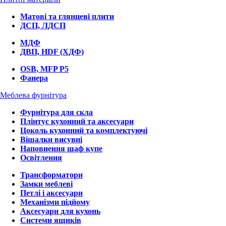
Матові та глянцеві плити
ДСП, ЛДСП
МДФ
ДВП, HDF (ХДФ)
OSB, MFP P5
Фанера
Меблева фурнітура
Фурнітура для скла
Плінтус кухонний та аксесуари
Цоколь кухонний та комплектуючі
Вішалки висувні
Наповнення шаф купе
Освітлення
Трансформатори
Замки меблеві
Петлі і аксесуари
Механізми підйому
Аксесуари для кухонь
Системи ящиків