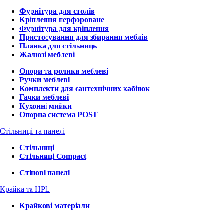
Фурнітура для столів
Кріплення перфороване
Фурнітура для кріплення
Пристосування для збирання меблів
Планка для стільниць
Жалюзі меблеві
Опори та ролики меблеві
Ручки меблеві
Комплекти для сантехнічних кабінок
Гачки меблеві
Кухонні мийки
Опорна система POST
Стільниці та панелі
Стільниці
Стільниці Compact
Стінові панелі
Крайка та HPL
Крайкові матеріали