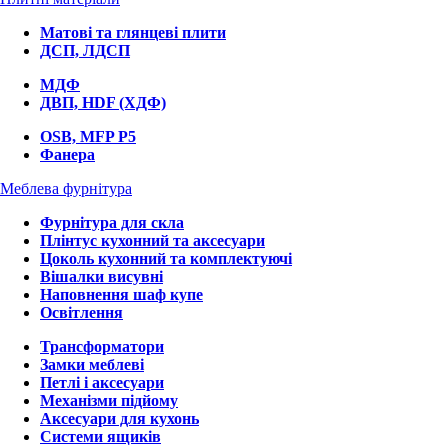
Матові та глянцеві плити
ДСП, ЛДСП
МДФ
ДВП, HDF (ХДФ)
OSB, MFP P5
Фанера
Меблева фурнітура
Фурнітура для скла
Плінтус кухонний та аксесуари
Цоколь кухонний та комплектуючі
Вішалки висувні
Наповнення шаф купе
Освітлення
Трансформатори
Замки меблеві
Петлі і аксесуари
Механізми підйому
Аксесуари для кухонь
Системи ящиків