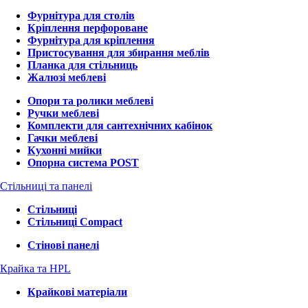
Фурнітура для столів
Кріплення перфороване
Фурнітура для кріплення
Пристосування для збирання меблів
Планка для стільниць
Жалюзі меблеві
Опори та ролики меблеві
Ручки меблеві
Комплекти для сантехнічних кабінок
Гачки меблеві
Кухонні мийки
Опорна система POST
Стільниці та панелі
Стільниці
Стільниці Compact
Стінові панелі
Крайка та HPL
Крайкові матеріали