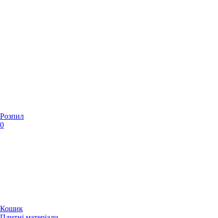
Розпил
0
Кошик
Плитні матеріали