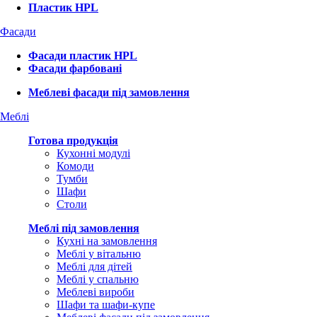
Пластик HPL
Фасади
Фасади пластик HPL
Фасади фарбовані
Меблеві фасади під замовлення
Меблі
Готова продукція
Кухонні модулі
Комоди
Тумби
Шафи
Столи
Меблі під замовлення
Кухні на замовлення
Меблі у вітальню
Меблі для дітей
Меблі у спальню
Меблеві вироби
Шафи та шафи-купе