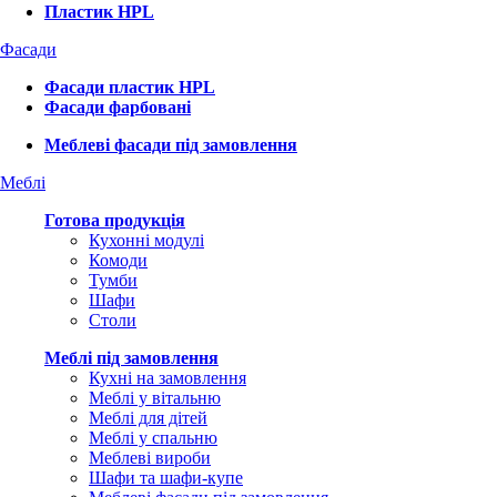
Пластик HPL
Фасади
Фасади пластик HPL
Фасади фарбовані
Меблеві фасади під замовлення
Меблі
Готова продукція
Кухонні модулі
Комоди
Тумби
Шафи
Столи
Меблі під замовлення
Кухні на замовлення
Меблі у вітальню
Меблі для дітей
Меблі у спальню
Меблеві вироби
Шафи та шафи-купе