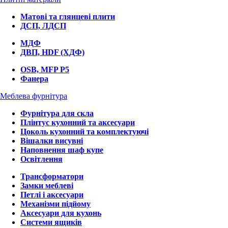
Матові та глянцеві плити
ДСП, ЛДСП
МДФ
ДВП, HDF (ХДФ)
OSB, MFP P5
Фанера
Меблева фурнітура
Фурнітура для скла
Плінтус кухонний та аксесуари
Цоколь кухонний та комплектуючі
Вішалки висувні
Наповнення шаф купе
Освітлення
Трансформатори
Замки меблеві
Петлі і аксесуари
Механізми підйому
Аксесуари для кухонь
Системи ящиків