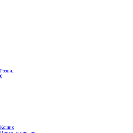
Розпил
0
Кошик
Плитні матеріали