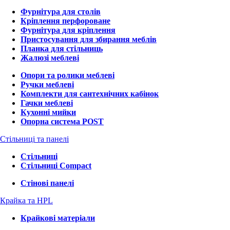
Фурнітура для столів
Кріплення перфороване
Фурнітура для кріплення
Пристосування для збирання меблів
Планка для стільниць
Жалюзі меблеві
Опори та ролики меблеві
Ручки меблеві
Комплекти для сантехнічних кабінок
Гачки меблеві
Кухонні мийки
Опорна система POST
Стільниці та панелі
Стільниці
Стільниці Compact
Стінові панелі
Крайка та HPL
Крайкові матеріали