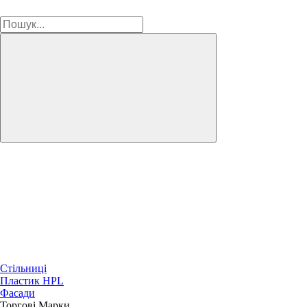
Стільниці
Пластик HPL
Фасади
Торгові Марки