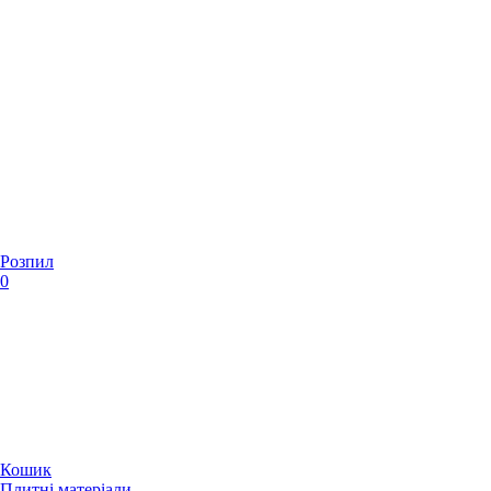
Розпил
0
Кошик
Плитні матеріали