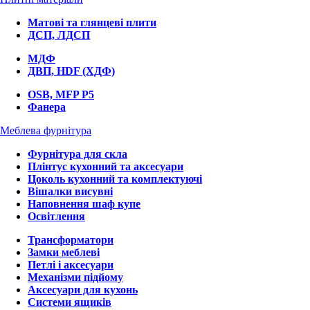
Матові та глянцеві плити
ДСП, ЛДСП
МДФ
ДВП, HDF (ХДФ)
OSB, MFP P5
Фанера
Меблева фурнітура
Фурнітура для скла
Плінтус кухонний та аксесуари
Цоколь кухонний та комплектуючі
Вішалки висувні
Наповнення шаф купе
Освітлення
Трансформатори
Замки меблеві
Петлі і аксесуари
Механізми підйому
Аксесуари для кухонь
Системи ящиків