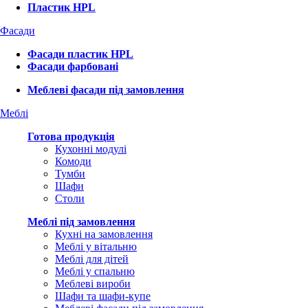
Пластик HPL
Фасади
Фасади пластик HPL
Фасади фарбовані
Меблеві фасади під замовлення
Меблі
Готова продукція
Кухонні модулі
Комоди
Тумби
Шафи
Столи
Меблі під замовлення
Кухні на замовлення
Меблі у вітальню
Меблі для дітей
Меблі у спальню
Меблеві вироби
Шафи та шафи-купе