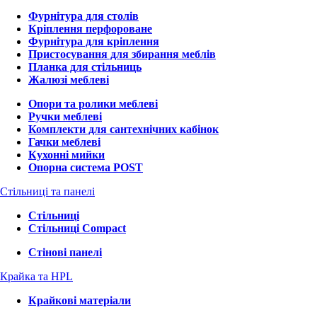
Фурнітура для столів
Кріплення перфороване
Фурнітура для кріплення
Пристосування для збирання меблів
Планка для стільниць
Жалюзі меблеві
Опори та ролики меблеві
Ручки меблеві
Комплекти для сантехнічних кабінок
Гачки меблеві
Кухонні мийки
Опорна система POST
Стільниці та панелі
Стільниці
Стільниці Compact
Стінові панелі
Крайка та HPL
Крайкові матеріали