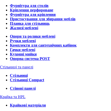
Фурнітура для столів
Кріплення перфороване
Фурнітура для кріплення
Пристосування для збирання меблів
Планка для стільниць
Жалюзі меблеві
Опори та ролики меблеві
Ручки меблеві
Комплекти для сантехнічних кабінок
Гачки меблеві
Кухонні мийки
Опорна система POST
Стільниці та панелі
Стільниці
Стільниці Compact
Стінові панелі
Крайка та HPL
Крайкові матеріали