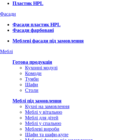
Пластик HPL
Фасади
Фасади пластик HPL
Фасади фарбовані
Меблеві фасади під замовлення
Меблі
Готова продукція
Кухонні модулі
Комоди
Тумби
Шафи
Столи
Меблі під замовлення
Кухні на замовлення
Меблі у вітальню
Меблі для дітей
Меблі у спальню
Меблеві вироби
Шафи та шафи-купе