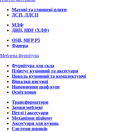
Матові та глянцеві плити
ДСП, ЛДСП
МДФ
ДВП, HDF (ХДФ)
OSB, MFP P5
Фанера
Меблева фурнітура
Фурнітура для скла
Плінтус кухонний та аксесуари
Цоколь кухонний та комплектуючі
Вішалки висувні
Наповнення шаф купе
Освітлення
Трансформатори
Замки меблеві
Петлі і аксесуари
Механізми підйому
Аксесуари для кухонь
Системи ящиків