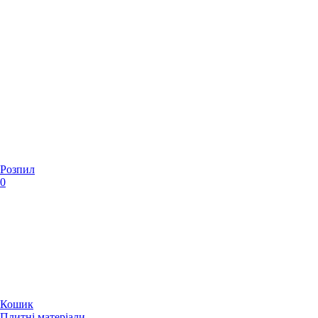
Розпил
0
Кошик
Плитні матеріали