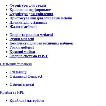
Фурнітура для столів
Кріплення перфороване
Фурнітура для кріплення
Пристосування для збирання меблів
Планка для стільниць
Жалюзі меблеві
Опори та ролики меблеві
Ручки меблеві
Комплекти для сантехнічних кабінок
Гачки меблеві
Кухонні мийки
Опорна система POST
Стільниці та панелі
Стільниці
Стільниці Compact
Стінові панелі
Крайка та HPL
Крайкові матеріали