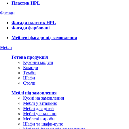
Пластик HPL
Фасади
Фасади пластик HPL
Фасади фарбовані
Меблеві фасади під замовлення
Меблі
Готова продукція
Кухонні модулі
Комоди
Тумби
Шафи
Столи
Меблі під замовлення
Кухні на замовлення
Меблі у вітальню
Меблі для дітей
Меблі у спальню
Меблеві вироби
Шафи та шафи-купе