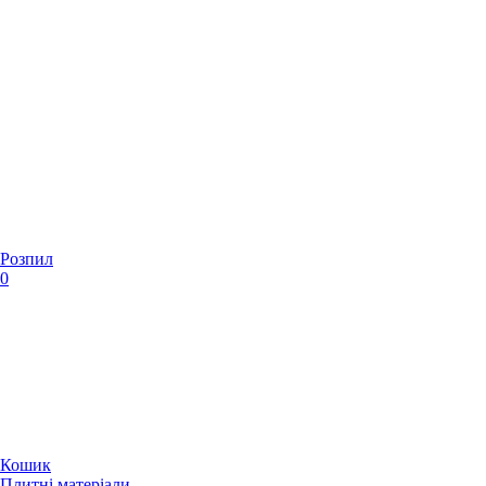
Розпил
0
Кошик
Плитні матеріали