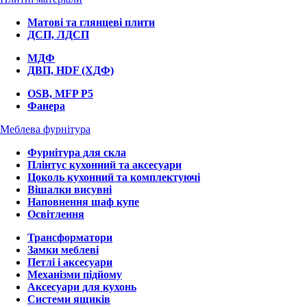
Матові та глянцеві плити
ДСП, ЛДСП
МДФ
ДВП, HDF (ХДФ)
OSB, MFP P5
Фанера
Меблева фурнітура
Фурнітура для скла
Плінтус кухонний та аксесуари
Цоколь кухонний та комплектуючі
Вішалки висувні
Наповнення шаф купе
Освітлення
Трансформатори
Замки меблеві
Петлі і аксесуари
Механізми підйому
Аксесуари для кухонь
Системи ящиків