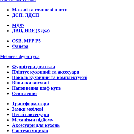
Матові та глянцеві плити
ДСП, ЛДСП
МДФ
ДВП, HDF (ХДФ)
OSB, MFP P5
Фанера
Меблева фурнітура
Фурнітура для скла
Плінтус кухонний та аксесуари
Цоколь кухонний та комплектуючі
Вішалки висувні
Наповнення шаф купе
Освітлення
Трансформатори
Замки меблеві
Петлі і аксесуари
Механізми підйому
Аксесуари для кухонь
Системи ящиків