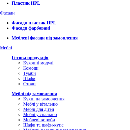
Пластик HPL
Фасади
Фасади пластик HPL
Фасади фарбовані
Меблеві фасади під замовлення
Меблі
Готова продукція
Кухонні модулі
Комоди
Тумби
Шафи
Столи
Меблі під замовлення
Кухні на замовлення
Меблі у вітальню
Меблі для дітей
Меблі у спальню
Меблеві вироби
Шафи та шафи-купе