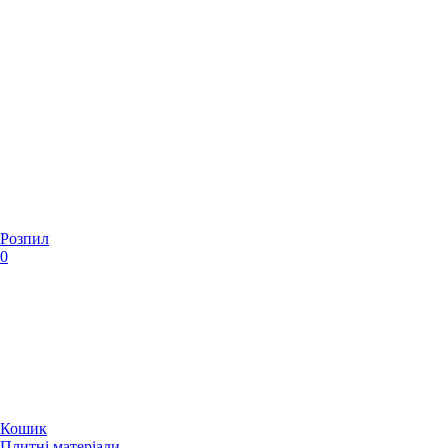
Розпил
0
Кошик
Плитні матеріали