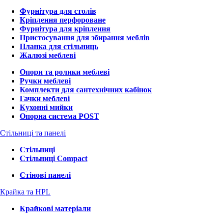
Фурнітура для столів
Кріплення перфороване
Фурнітура для кріплення
Пристосування для збирання меблів
Планка для стільниць
Жалюзі меблеві
Опори та ролики меблеві
Ручки меблеві
Комплекти для сантехнічних кабінок
Гачки меблеві
Кухонні мийки
Опорна система POST
Стільниці та панелі
Стільниці
Стільниці Compact
Стінові панелі
Крайка та HPL
Крайкові матеріали