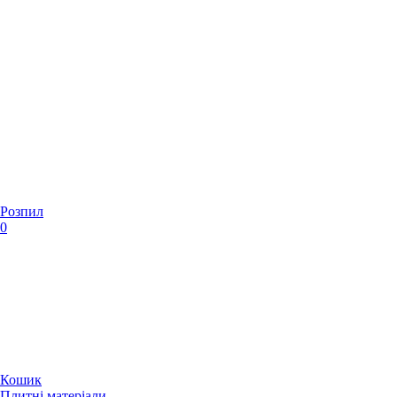
Розпил
0
Кошик
Плитні матеріали