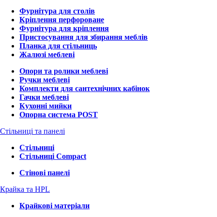
Фурнітура для столів
Кріплення перфороване
Фурнітура для кріплення
Пристосування для збирання меблів
Планка для стільниць
Жалюзі меблеві
Опори та ролики меблеві
Ручки меблеві
Комплекти для сантехнічних кабінок
Гачки меблеві
Кухонні мийки
Опорна система POST
Стільниці та панелі
Стільниці
Стільниці Compact
Стінові панелі
Крайка та HPL
Крайкові матеріали