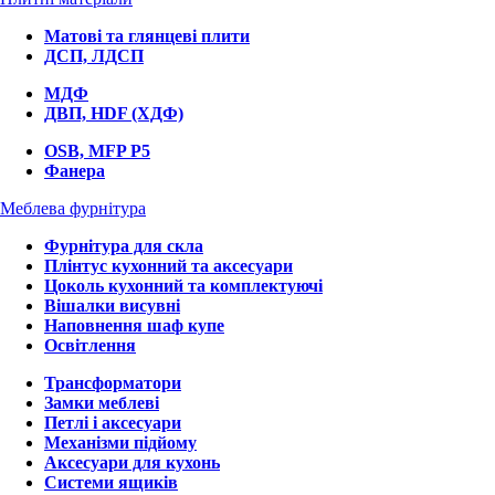
Матові та глянцеві плити
ДСП, ЛДСП
МДФ
ДВП, HDF (ХДФ)
OSB, MFP P5
Фанера
Меблева фурнітура
Фурнітура для скла
Плінтус кухонний та аксесуари
Цоколь кухонний та комплектуючі
Вішалки висувні
Наповнення шаф купе
Освітлення
Трансформатори
Замки меблеві
Петлі і аксесуари
Механізми підйому
Аксесуари для кухонь
Системи ящиків