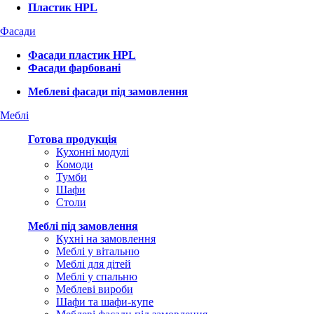
Пластик HPL
Фасади
Фасади пластик HPL
Фасади фарбовані
Меблеві фасади під замовлення
Меблі
Готова продукція
Кухонні модулі
Комоди
Тумби
Шафи
Столи
Меблі під замовлення
Кухні на замовлення
Меблі у вітальню
Меблі для дітей
Меблі у спальню
Меблеві вироби
Шафи та шафи-купе