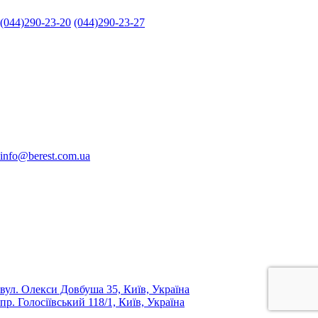
(044)290-23-20
(044)290-23-27
info@berest.com.ua
вул. Олекси Довбуша 35, Київ, Україна
пр. Голосіївський 118/1, Київ, Україна