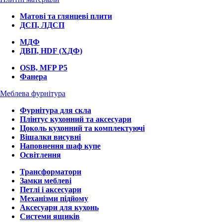
Матові та глянцеві плити
ДСП, ЛДСП
МДФ
ДВП, HDF (ХДФ)
OSB, MFP P5
Фанера
Меблева фурнітура
Фурнітура для скла
Плінтус кухонний та аксесуари
Цоколь кухонний та комплектуючі
Вішалки висувні
Наповнення шаф купе
Освітлення
Трансформатори
Замки меблеві
Петлі і аксесуари
Механізми підйому
Аксесуари для кухонь
Системи ящиків