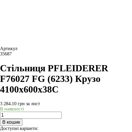
Артикул
35687
Стільниця PFLEIDERER
F76027 FG (6233) Крузо
4100х600х38C
3 284.10
грн
за лист
В наявності
В кошик
Доступні варіанти: