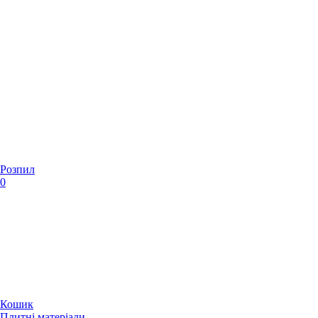
Розпил
0
Кошик
Плитні матеріали