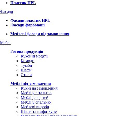
Пластик HPL
Фасади
Фасади пластик HPL
Фасади фарбовані
Меблеві фасади під замовлення
Меблі
Готова продукція
Кухонні модулі
Комоди
Тумби
Шафи
Столи
Меблі під замовлення
Кухні на замовлення
Меблі у вітальню
Меблі для дітей
Меблі у спальню
Меблеві вироби
Шафи та шафи-купе