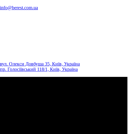
info@berest.com.ua
вул. Олекси Довбуша 35, Київ, Україна
пр. Голосіївський 118/1, Київ, Україна