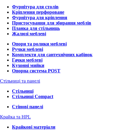
Фурнітура для столів
Кріплення перфороване
Фурнітура для кріплення
Пристосування для збирання меблів
Планка для стільниць
Жалюзі меблеві
Опори та ролики меблеві
Ручки меблеві
Комплекти для сантехнічних кабінок
Гачки меблеві
Кухонні мийки
Опорна система POST
Стільниці та панелі
Стільниці
Стільниці Compact
Стінові панелі
Крайка та HPL
Крайкові матеріали