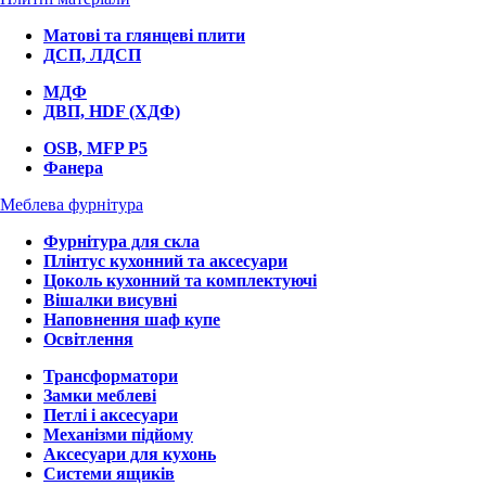
Матові та глянцеві плити
ДСП, ЛДСП
МДФ
ДВП, HDF (ХДФ)
OSB, MFP P5
Фанера
Меблева фурнітура
Фурнітура для скла
Плінтус кухонний та аксесуари
Цоколь кухонний та комплектуючі
Вішалки висувні
Наповнення шаф купе
Освітлення
Трансформатори
Замки меблеві
Петлі і аксесуари
Механізми підйому
Аксесуари для кухонь
Системи ящиків