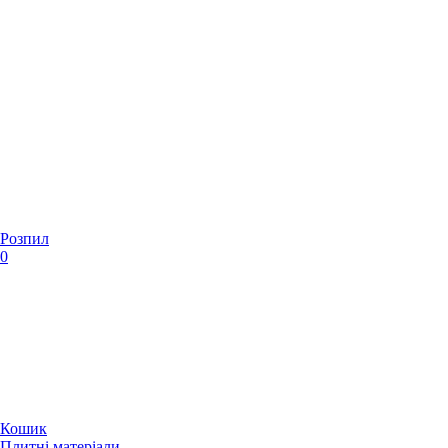
Розпил
0
Кошик
Плитні матеріали