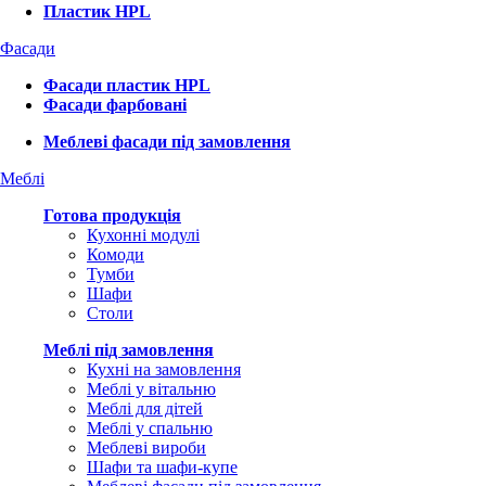
Пластик HPL
Фасади
Фасади пластик HPL
Фасади фарбовані
Меблеві фасади під замовлення
Меблі
Готова продукція
Кухонні модулі
Комоди
Тумби
Шафи
Столи
Меблі під замовлення
Кухні на замовлення
Меблі у вітальню
Меблі для дітей
Меблі у спальню
Меблеві вироби
Шафи та шафи-купе