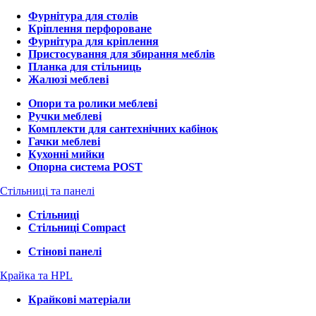
Фурнітура для столів
Кріплення перфороване
Фурнітура для кріплення
Пристосування для збирання меблів
Планка для стільниць
Жалюзі меблеві
Опори та ролики меблеві
Ручки меблеві
Комплекти для сантехнічних кабінок
Гачки меблеві
Кухонні мийки
Опорна система POST
Стільниці та панелі
Стільниці
Стільниці Compact
Стінові панелі
Крайка та HPL
Крайкові матеріали