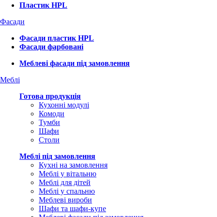
Пластик HPL
Фасади
Фасади пластик HPL
Фасади фарбовані
Меблеві фасади під замовлення
Меблі
Готова продукція
Кухонні модулі
Комоди
Тумби
Шафи
Столи
Меблі під замовлення
Кухні на замовлення
Меблі у вітальню
Меблі для дітей
Меблі у спальню
Меблеві вироби
Шафи та шафи-купе