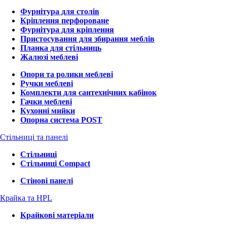
Фурнітура для столів
Кріплення перфороване
Фурнітура для кріплення
Пристосування для збирання меблів
Планка для стільниць
Жалюзі меблеві
Опори та ролики меблеві
Ручки меблеві
Комплекти для сантехнічних кабінок
Гачки меблеві
Кухонні мийки
Опорна система POST
Стільниці та панелі
Стільниці
Стільниці Compact
Стінові панелі
Крайка та HPL
Крайкові матеріали