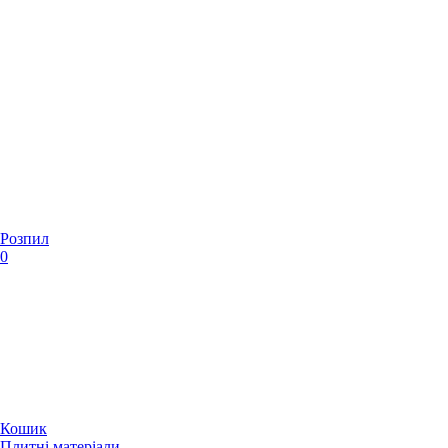
Розпил
0
Кошик
Плитні матеріали