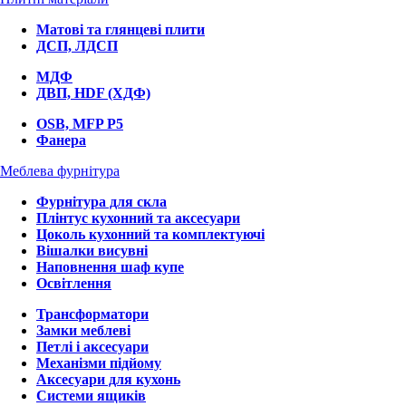
Матові та глянцеві плити
ДСП, ЛДСП
МДФ
ДВП, HDF (ХДФ)
OSB, MFP P5
Фанера
Меблева фурнітура
Фурнітура для скла
Плінтус кухонний та аксесуари
Цоколь кухонний та комплектуючі
Вішалки висувні
Наповнення шаф купе
Освітлення
Трансформатори
Замки меблеві
Петлі і аксесуари
Механізми підйому
Аксесуари для кухонь
Системи ящиків