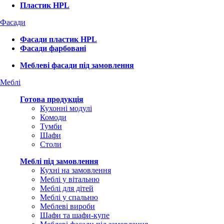
Пластик HPL
Фасади
Фасади пластик HPL
Фасади фарбовані
Меблеві фасади під замовлення
Меблі
Готова продукція
Кухонні модулі
Комоди
Тумби
Шафи
Столи
Меблі під замовлення
Кухні на замовлення
Меблі у вітальню
Меблі для дітей
Меблі у спальню
Меблеві вироби
Шафи та шафи-купе