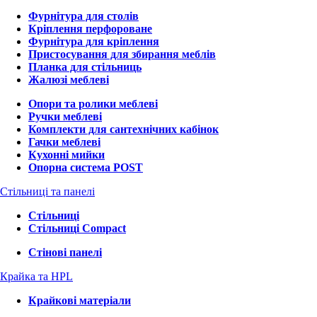
Фурнітура для столів
Кріплення перфороване
Фурнітура для кріплення
Пристосування для збирання меблів
Планка для стільниць
Жалюзі меблеві
Опори та ролики меблеві
Ручки меблеві
Комплекти для сантехнічних кабінок
Гачки меблеві
Кухонні мийки
Опорна система POST
Стільниці та панелі
Стільниці
Стільниці Compact
Стінові панелі
Крайка та HPL
Крайкові матеріали