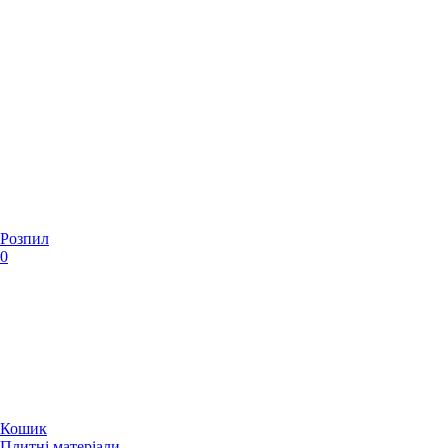
Розпил
0
Кошик
Плитні матеріали