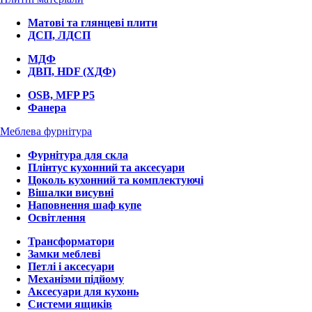
Матові та глянцеві плити
ДСП, ЛДСП
МДФ
ДВП, HDF (ХДФ)
OSB, MFP P5
Фанера
Меблева фурнітура
Фурнітура для скла
Плінтус кухонний та аксесуари
Цоколь кухонний та комплектуючі
Вішалки висувні
Наповнення шаф купе
Освітлення
Трансформатори
Замки меблеві
Петлі і аксесуари
Механізми підйому
Аксесуари для кухонь
Системи ящиків