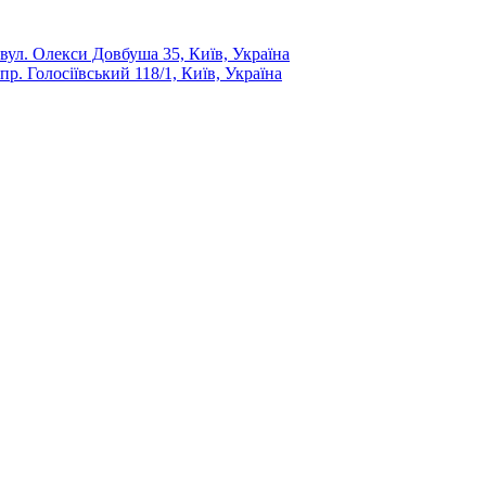
вул. Олекси Довбуша 35, Київ, Україна
пр. Голосіївський 118/1, Київ, Україна