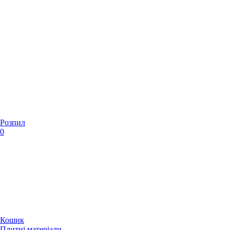
Розпил
0
Кошик
Плитні матеріали