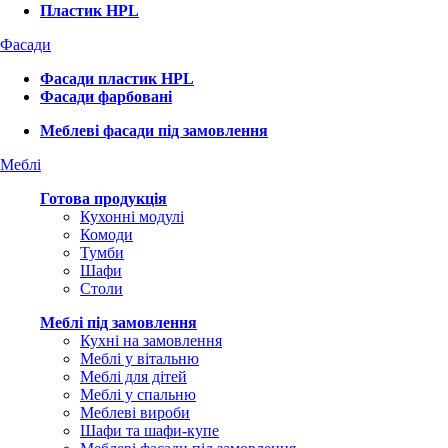
Пластик HPL
Фасади
Фасади пластик HPL
Фасади фарбовані
Меблеві фасади під замовлення
Меблі
Готова продукція
Кухонні модулі
Комоди
Тумби
Шафи
Столи
Меблі під замовлення
Кухні на замовлення
Меблі у вітальню
Меблі для дітей
Меблі у спальню
Меблеві вироби
Шафи та шафи-купе