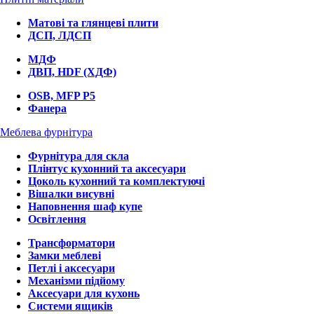
Матові та глянцеві плити
ДСП, ЛДСП
МДФ
ДВП, HDF (ХДФ)
OSB, MFP P5
Фанера
Меблева фурнітура
Фурнітура для скла
Плінтус кухонний та аксесуари
Цоколь кухонний та комплектуючі
Вішалки висувні
Наповнення шаф купе
Освітлення
Трансформатори
Замки меблеві
Петлі і аксесуари
Механізми підйому
Аксесуари для кухонь
Системи ящиків