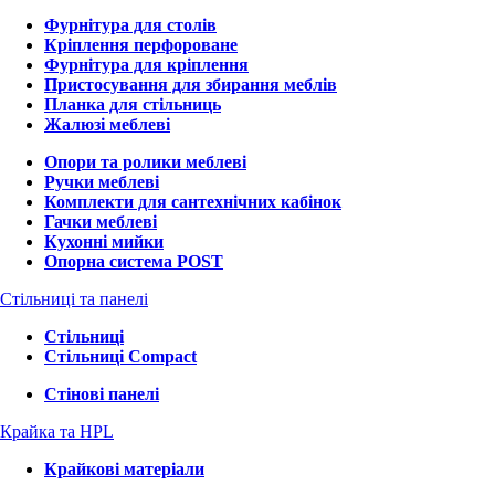
Фурнітура для столів
Кріплення перфороване
Фурнітура для кріплення
Пристосування для збирання меблів
Планка для стільниць
Жалюзі меблеві
Опори та ролики меблеві
Ручки меблеві
Комплекти для сантехнічних кабінок
Гачки меблеві
Кухонні мийки
Опорна система POST
Стільниці та панелі
Стільниці
Стільниці Compact
Стінові панелі
Крайка та HPL
Крайкові матеріали