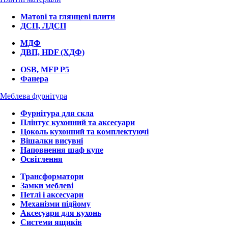
Матові та глянцеві плити
ДСП, ЛДСП
МДФ
ДВП, HDF (ХДФ)
OSB, MFP P5
Фанера
Меблева фурнітура
Фурнітура для скла
Плінтус кухонний та аксесуари
Цоколь кухонний та комплектуючі
Вішалки висувні
Наповнення шаф купе
Освітлення
Трансформатори
Замки меблеві
Петлі і аксесуари
Механізми підйому
Аксесуари для кухонь
Системи ящиків