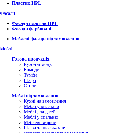
Пластик HPL
Фасади
Фасади пластик HPL
Фасади фарбовані
Меблеві фасади під замовлення
Меблі
Готова продукція
Кухонні модулі
Комоди
Тумби
Шафи
Столи
Меблі під замовлення
Кухні на замовлення
Меблі у вітальню
Меблі для дітей
Меблі у спальню
Меблеві вироби
Шафи та шафи-купе