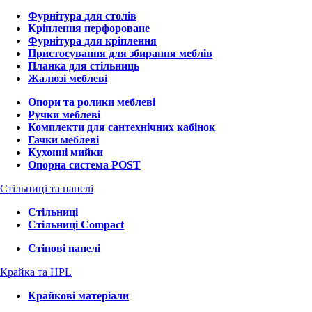
Фурнітура для столів
Кріплення перфороване
Фурнітура для кріплення
Пристосування для збирання меблів
Планка для стільниць
Жалюзі меблеві
Опори та ролики меблеві
Ручки меблеві
Комплекти для сантехнічних кабінок
Гачки меблеві
Кухонні мийки
Опорна система POST
Стільниці та панелі
Стільниці
Стільниці Compact
Стінові панелі
Крайка та HPL
Крайкові матеріали