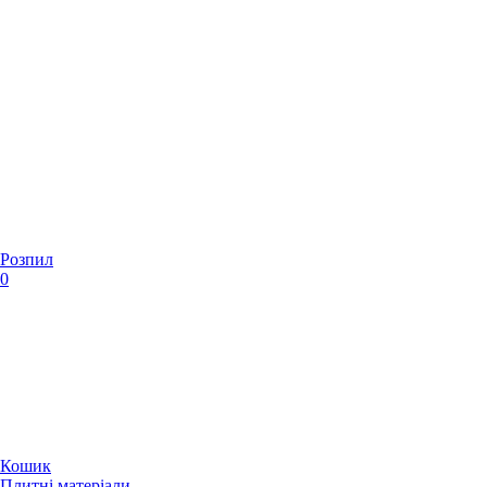
Розпил
0
Кошик
Плитні матеріали