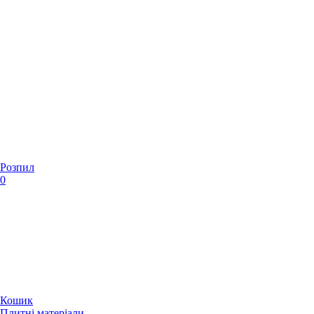
Розпил
0
Кошик
Плитні матеріали