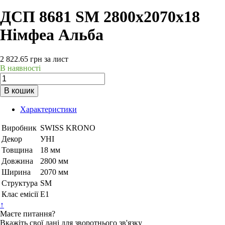
ДСП 8681 SМ 2800х2070х18
Німфеа Альба
2 822.65
грн
за лист
В наявності
В кошик
Характеристики
Виробник
SWISS KRONO
Декор
УНІ
Товщина
18 мм
Довжина
2800 мм
Ширина
2070 мм
Структура
SM
Клас емісії
Е1
↑
Маєте питання?
Вкажіть свої дані для зворотнього зв'язку