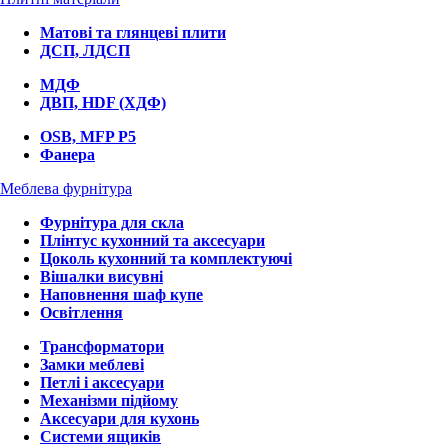
Матові та глянцеві плити
ДСП, ЛДСП
МДФ
ДВП, HDF (ХДФ)
OSB, MFP P5
Фанера
Меблева фурнітура
Фурнітура для скла
Плінтус кухонний та аксесуари
Цоколь кухонний та комплектуючі
Вішалки висувні
Наповнення шаф купе
Освітлення
Трансформатори
Замки меблеві
Петлі і аксесуари
Механізми підйому
Аксесуари для кухонь
Системи ящиків