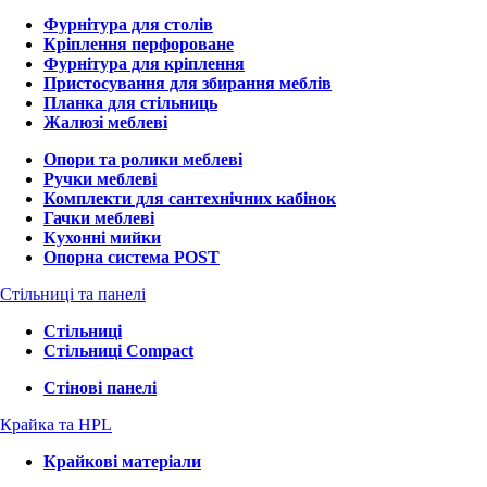
Фурнітура для столів
Кріплення перфороване
Фурнітура для кріплення
Пристосування для збирання меблів
Планка для стільниць
Жалюзі меблеві
Опори та ролики меблеві
Ручки меблеві
Комплекти для сантехнічних кабінок
Гачки меблеві
Кухонні мийки
Опорна система POST
Стільниці та панелі
Стільниці
Стільниці Compact
Стінові панелі
Крайка та HPL
Крайкові матеріали