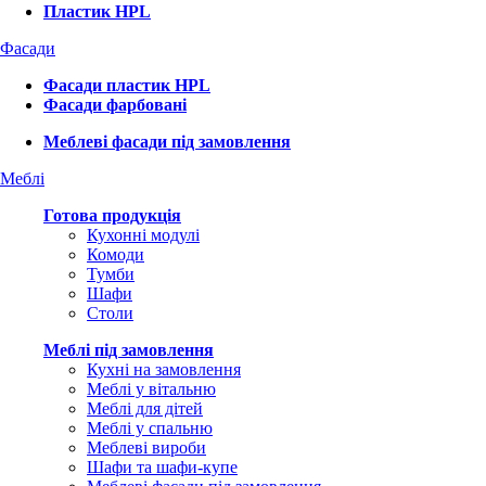
Пластик HPL
Фасади
Фасади пластик HPL
Фасади фарбовані
Меблеві фасади під замовлення
Меблі
Готова продукція
Кухонні модулі
Комоди
Тумби
Шафи
Столи
Меблі під замовлення
Кухні на замовлення
Меблі у вітальню
Меблі для дітей
Меблі у спальню
Меблеві вироби
Шафи та шафи-купе