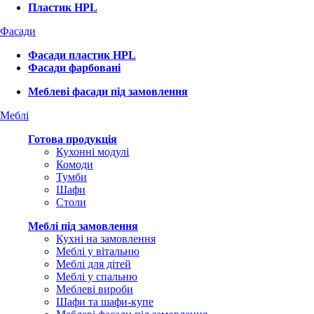
Пластик HPL
Фасади
Фасади пластик HPL
Фасади фарбовані
Меблеві фасади під замовлення
Меблі
Готова продукція
Кухонні модулі
Комоди
Тумби
Шафи
Столи
Меблі під замовлення
Кухні на замовлення
Меблі у вітальню
Меблі для дітей
Меблі у спальню
Меблеві вироби
Шафи та шафи-купе