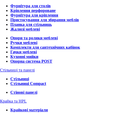
Фурнітура для столів
Кріплення перфороване
Фурнітура для кріплення
Пристосування для збирання меблів
Планка для стільниць
Жалюзі меблеві
Опори та ролики меблеві
Ручки меблеві
Комплекти для сантехнічних кабінок
Гачки меблеві
Кухонні мийки
Опорна система POST
Стільниці та панелі
Стільниці
Стільниці Compact
Стінові панелі
Крайка та HPL
Крайкові матеріали