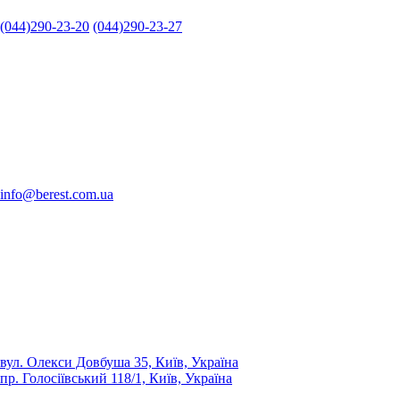
(044)290-23-20
(044)290-23-27
info@berest.com.ua
вул. Олекси Довбуша 35, Київ, Україна
пр. Голосіївський 118/1, Київ, Україна