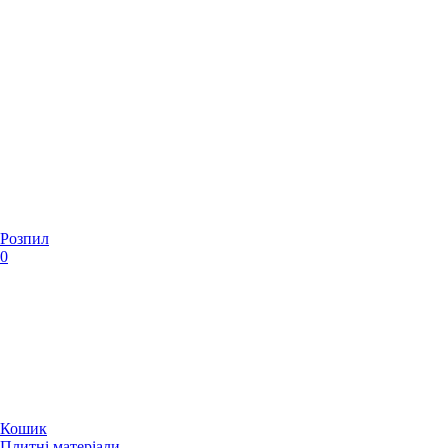
Розпил
0
Кошик
Плитні матеріали