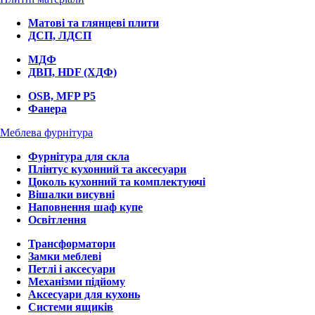
Матові та глянцеві плити
ДСП, ЛДСП
МДФ
ДВП, HDF (ХДФ)
OSB, MFP P5
Фанера
Меблева фурнітура
Фурнітура для скла
Плінтус кухонний та аксесуари
Цоколь кухонний та комплектуючі
Вішалки висувні
Наповнення шаф купе
Освітлення
Трансформатори
Замки меблеві
Петлі і аксесуари
Механізми підйому
Аксесуари для кухонь
Системи ящиків