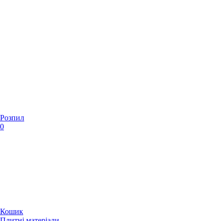
Розпил
0
Кошик
Плитні матеріали