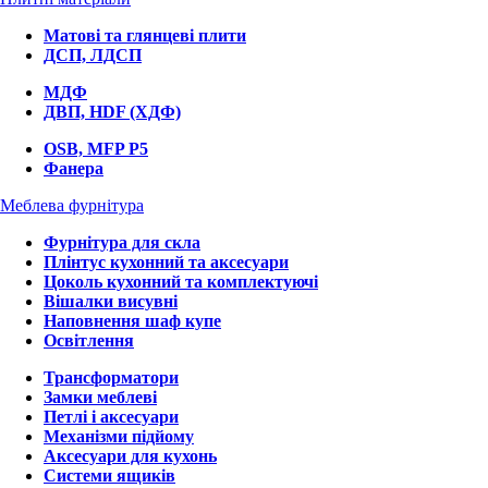
Матові та глянцеві плити
ДСП, ЛДСП
МДФ
ДВП, HDF (ХДФ)
OSB, MFP P5
Фанера
Меблева фурнітура
Фурнітура для скла
Плінтус кухонний та аксесуари
Цоколь кухонний та комплектуючі
Вішалки висувні
Наповнення шаф купе
Освітлення
Трансформатори
Замки меблеві
Петлі і аксесуари
Механізми підйому
Аксесуари для кухонь
Системи ящиків