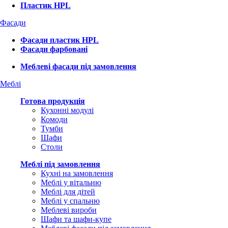
Пластик HPL
Фасади
Фасади пластик HPL
Фасади фарбовані
Меблеві фасади під замовлення
Меблі
Готова продукція
Кухонні модулі
Комоди
Тумби
Шафи
Столи
Меблі під замовлення
Кухні на замовлення
Меблі у вітальню
Меблі для дітей
Меблі у спальню
Меблеві вироби
Шафи та шафи-купе