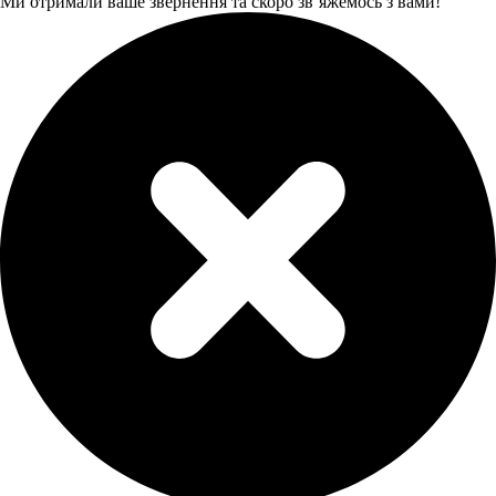
Ми отримали ваше звернення та скоро звʼяжемось з вами!