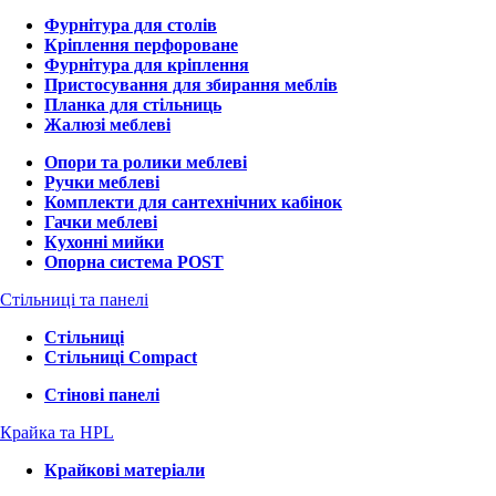
Фурнітура для столів
Кріплення перфороване
Фурнітура для кріплення
Пристосування для збирання меблів
Планка для стільниць
Жалюзі меблеві
Опори та ролики меблеві
Ручки меблеві
Комплекти для сантехнічних кабінок
Гачки меблеві
Кухонні мийки
Опорна система POST
Стільниці та панелі
Стільниці
Стільниці Compact
Стінові панелі
Крайка та HPL
Крайкові матеріали