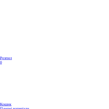
Розпил
0
Кошик
Плитні матеріали