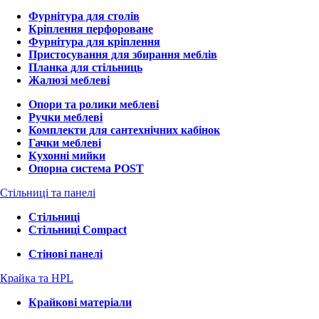
Фурнітура для столів
Кріплення перфороване
Фурнітура для кріплення
Пристосування для збирання меблів
Планка для стільниць
Жалюзі меблеві
Опори та ролики меблеві
Ручки меблеві
Комплекти для сантехнічних кабінок
Гачки меблеві
Кухонні мийки
Опорна система POST
Стільниці та панелі
Стільниці
Стільниці Compact
Стінові панелі
Крайка та HPL
Крайкові матеріали