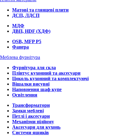
Матові та глянцеві плити
ДСП, ЛДСП
МДФ
ДВП, HDF (ХДФ)
OSB, MFP P5
Фанера
Меблева фурнітура
Фурнітура для скла
Плінтус кухонний та аксесуари
Цоколь кухонний та комплектуючі
Вішалки висувні
Наповнення шаф купе
Освітлення
Трансформатори
Замки меблеві
Петлі і аксесуари
Механізми підйому
Аксесуари для кухонь
Системи ящиків