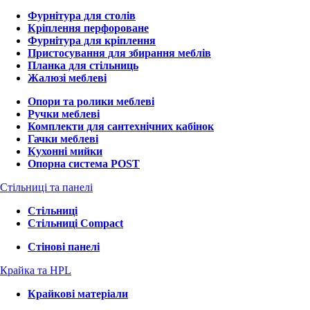
Фурнітура для столів
Кріплення перфороване
Фурнітура для кріплення
Пристосування для збирання меблів
Планка для стільниць
Жалюзі меблеві
Опори та ролики меблеві
Ручки меблеві
Комплекти для сантехнічних кабінок
Гачки меблеві
Кухонні мийки
Опорна система POST
Стільниці та панелі
Стільниці
Стільниці Compact
Стінові панелі
Крайка та HPL
Крайкові матеріали