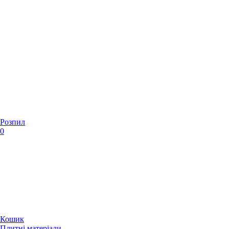
Розпил
0
Кошик
Плитні матеріали