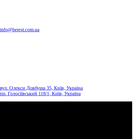
info@berest.com.ua
вул. Олекси Довбуша 35, Київ, Україна
пр. Голосіївський 118/1, Київ, Україна