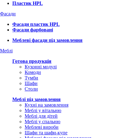
Пластик HPL
Фасади
Фасади пластик HPL
Фасади фарбовані
Меблеві фасади під замовлення
Меблі
Готова продукція
Кухонні модулі
Комоди
Тумби
Шафи
Столи
Меблі під замовлення
Кухні на замовлення
Меблі у вітальню
Меблі для дітей
Меблі у спальню
Меблеві вироби
Шафи та шафи-купе