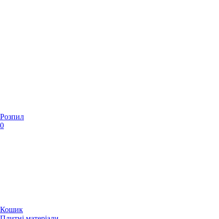
Розпил
0
Кошик
Плитні матеріали