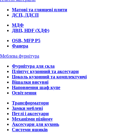
Матові та глянцеві плити
ДСП, ЛДСП
МДФ
ДВП, HDF (ХДФ)
OSB, MFP P5
Фанера
Меблева фурнітура
Фурнітура для скла
Плінтус кухонний та аксесуари
Цоколь кухонний та комплектуючі
Вішалки висувні
Наповнення шаф купе
Освітлення
Трансформатори
Замки меблеві
Петлі і аксесуари
Механізми підйому
Аксесуари для кухонь
Системи ящиків