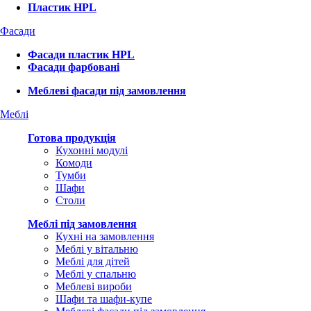
Пластик HPL
Фасади
Фасади пластик HPL
Фасади фарбовані
Меблеві фасади під замовлення
Меблі
Готова продукція
Кухонні модулі
Комоди
Тумби
Шафи
Столи
Меблі під замовлення
Кухні на замовлення
Меблі у вітальню
Меблі для дітей
Меблі у спальню
Меблеві вироби
Шафи та шафи-купе