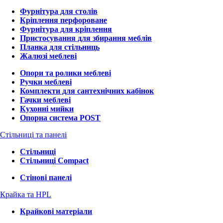
Фурнітура для столів
Кріплення перфороване
Фурнітура для кріплення
Пристосування для збирання меблів
Планка для стільниць
Жалюзі меблеві
Опори та ролики меблеві
Ручки меблеві
Комплекти для сантехнічних кабінок
Гачки меблеві
Кухонні мийки
Опорна система POST
Стільниці та панелі
Стільниці
Стільниці Compact
Стінові панелі
Крайка та HPL
Крайкові матеріали