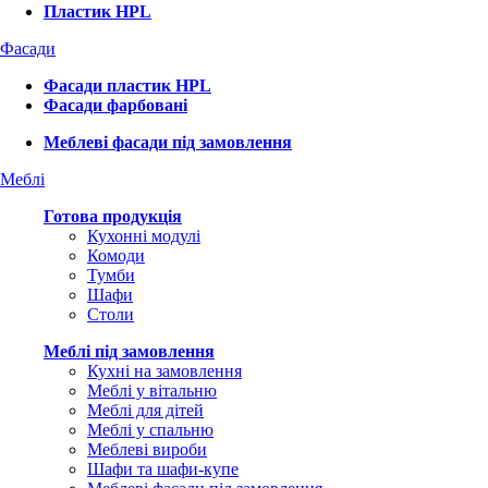
Пластик HPL
Фасади
Фасади пластик HPL
Фасади фарбовані
Меблеві фасади під замовлення
Меблі
Готова продукція
Кухонні модулі
Комоди
Тумби
Шафи
Столи
Меблі під замовлення
Кухні на замовлення
Меблі у вітальню
Меблі для дітей
Меблі у спальню
Меблеві вироби
Шафи та шафи-купе