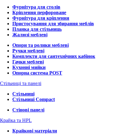
Фурнітура для столів
Кріплення перфороване
Фурнітура для кріплення
Пристосування для збирання меблів
Планка для стільниць
Жалюзі меблеві
Опори та ролики меблеві
Ручки меблеві
Комплекти для сантехнічних кабінок
Гачки меблеві
Кухонні мийки
Опорна система POST
Стільниці та панелі
Стільниці
Стільниці Compact
Стінові панелі
Крайка та HPL
Крайкові матеріали