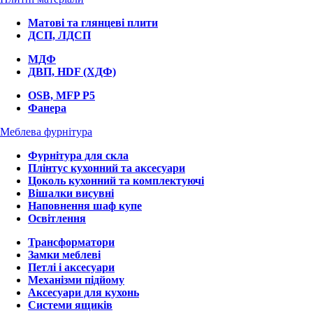
Матові та глянцеві плити
ДСП, ЛДСП
МДФ
ДВП, HDF (ХДФ)
OSB, MFP P5
Фанера
Меблева фурнітура
Фурнітура для скла
Плінтус кухонний та аксесуари
Цоколь кухонний та комплектуючі
Вішалки висувні
Наповнення шаф купе
Освітлення
Трансформатори
Замки меблеві
Петлі і аксесуари
Механізми підйому
Аксесуари для кухонь
Системи ящиків