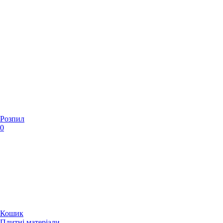
Розпил
0
Кошик
Плитні матеріали