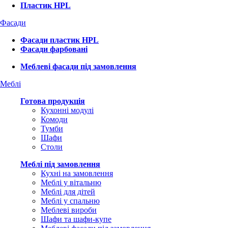
Пластик HPL
Фасади
Фасади пластик HPL
Фасади фарбовані
Меблеві фасади під замовлення
Меблі
Готова продукція
Кухонні модулі
Комоди
Тумби
Шафи
Столи
Меблі під замовлення
Кухні на замовлення
Меблі у вітальню
Меблі для дітей
Меблі у спальню
Меблеві вироби
Шафи та шафи-купе