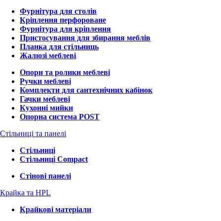
Фурнітура для столів
Кріплення перфороване
Фурнітура для кріплення
Пристосування для збирання меблів
Планка для стільниць
Жалюзі меблеві
Опори та ролики меблеві
Ручки меблеві
Комплекти для сантехнічних кабінок
Гачки меблеві
Кухонні мийки
Опорна система POST
Стільниці та панелі
Стільниці
Стільниці Compact
Стінові панелі
Крайка та HPL
Крайкові матеріали