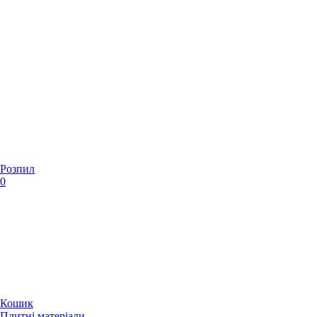
Розпил
0
Кошик
Плитні матеріали