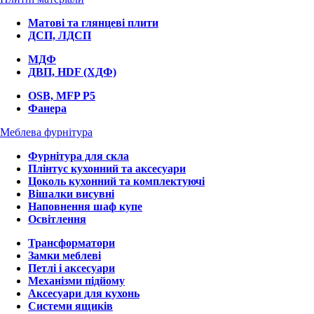
Матові та глянцеві плити
ДСП, ЛДСП
МДФ
ДВП, HDF (ХДФ)
OSB, MFP P5
Фанера
Меблева фурнітура
Фурнітура для скла
Плінтус кухонний та аксесуари
Цоколь кухонний та комплектуючі
Вішалки висувні
Наповнення шаф купе
Освітлення
Трансформатори
Замки меблеві
Петлі і аксесуари
Механізми підйому
Аксесуари для кухонь
Системи ящиків