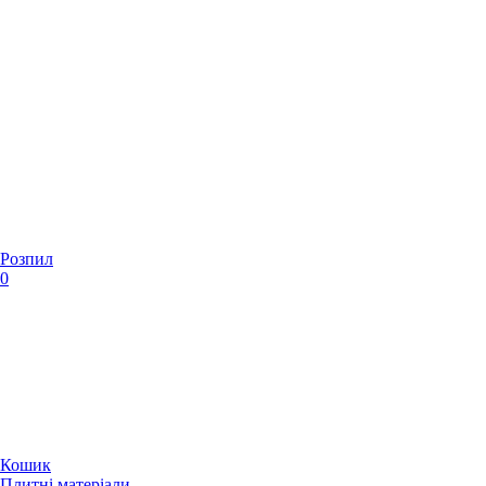
Розпил
0
Кошик
Плитні матеріали