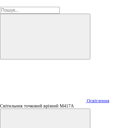
Освітлення
Світильник точковий врізний М417А