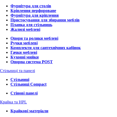
Фурнітура для столів
Кріплення перфороване
Фурнітура для кріплення
Пристосування для збирання меблів
Планка для стільниць
Жалюзі меблеві
Опори та ролики меблеві
Ручки меблеві
Комплекти для сантехнічних кабінок
Гачки меблеві
Кухонні мийки
Опорна система POST
Стільниці та панелі
Стільниці
Стільниці Compact
Стінові панелі
Крайка та HPL
Крайкові матеріали