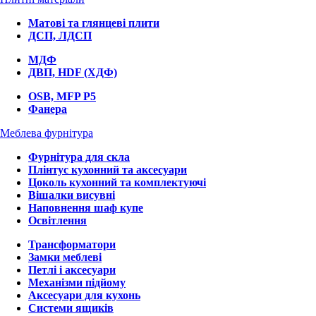
Матові та глянцеві плити
ДСП, ЛДСП
МДФ
ДВП, HDF (ХДФ)
OSB, MFP P5
Фанера
Меблева фурнітура
Фурнітура для скла
Плінтус кухонний та аксесуари
Цоколь кухонний та комплектуючі
Вішалки висувні
Наповнення шаф купе
Освітлення
Трансформатори
Замки меблеві
Петлі і аксесуари
Механізми підйому
Аксесуари для кухонь
Системи ящиків