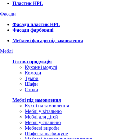
Пластик HPL
Фасади
Фасади пластик HPL
Фасади фарбовані
Меблеві фасади під замовлення
Меблі
Готова продукція
Кухонні модулі
Комоди
Тумби
Шафи
Столи
Меблі під замовлення
Кухні на замовлення
Меблі у вітальню
Меблі для дітей
Меблі у спальню
Меблеві вироби
Шафи та шафи-купе