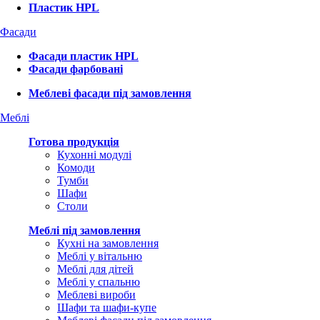
Пластик HPL
Фасади
Фасади пластик HPL
Фасади фарбовані
Меблеві фасади під замовлення
Меблі
Готова продукція
Кухонні модулі
Комоди
Тумби
Шафи
Столи
Меблі під замовлення
Кухні на замовлення
Меблі у вітальню
Меблі для дітей
Меблі у спальню
Меблеві вироби
Шафи та шафи-купе