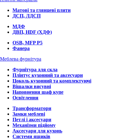
Матові та глянцеві плити
ДСП, ЛДСП
МДФ
ДВП, HDF (ХДФ)
OSB, MFP P5
Фанера
Меблева фурнітура
Фурнітура для скла
Плінтус кухонний та аксесуари
Цоколь кухонний та комплектуючі
Вішалки висувні
Наповнення шаф купе
Освітлення
Трансформатори
Замки меблеві
Петлі і аксесуари
Механізми підйому
Аксесуари для кухонь
Системи ящиків