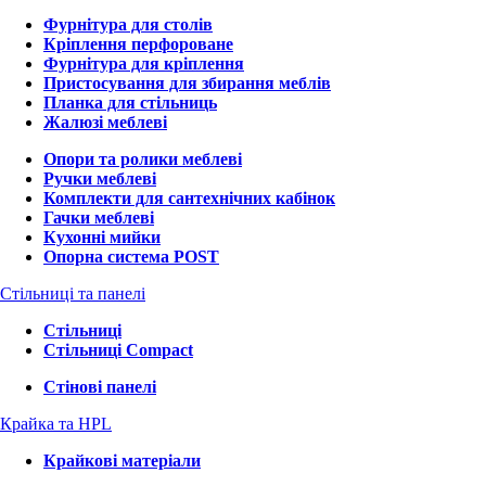
Фурнітура для столів
Кріплення перфороване
Фурнітура для кріплення
Пристосування для збирання меблів
Планка для стільниць
Жалюзі меблеві
Опори та ролики меблеві
Ручки меблеві
Комплекти для сантехнічних кабінок
Гачки меблеві
Кухонні мийки
Опорна система POST
Стільниці та панелі
Стільниці
Стільниці Compact
Стінові панелі
Крайка та HPL
Крайкові матеріали