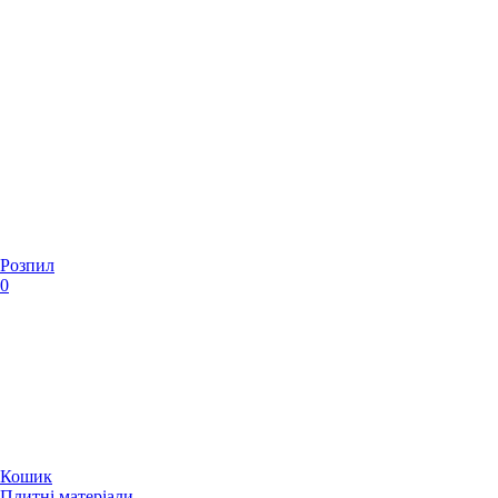
Розпил
0
Кошик
Плитні матеріали