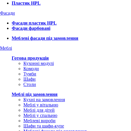
Пластик HPL
Фасади
Фасади пластик HPL
Фасади фарбовані
Меблеві фасади під замовлення
Меблі
Готова продукція
Кухонні модулі
Комоди
Тумби
Шафи
Столи
Меблі під замовлення
Кухні на замовлення
Меблі у вітальню
Меблі для дітей
Меблі у спальню
Меблеві вироби
Шафи та шафи-купе