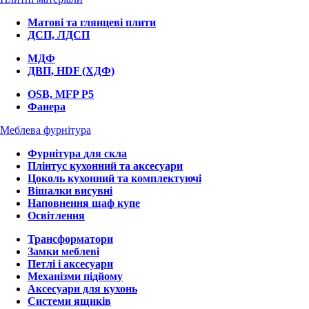
Матові та глянцеві плити
ДСП, ЛДСП
МДФ
ДВП, HDF (ХДФ)
OSB, MFP P5
Фанера
Меблева фурнітура
Фурнітура для скла
Плінтус кухонний та аксесуари
Цоколь кухонний та комплектуючі
Вішалки висувні
Наповнення шаф купе
Освітлення
Трансформатори
Замки меблеві
Петлі і аксесуари
Механізми підйому
Аксесуари для кухонь
Системи ящиків