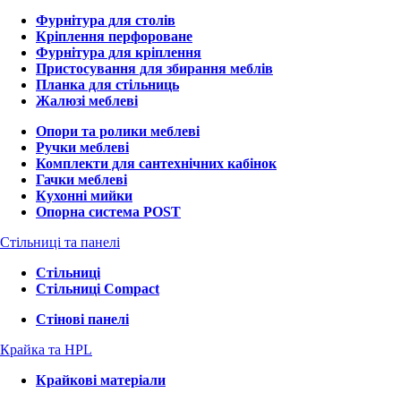
Фурнітура для столів
Кріплення перфороване
Фурнітура для кріплення
Пристосування для збирання меблів
Планка для стільниць
Жалюзі меблеві
Опори та ролики меблеві
Ручки меблеві
Комплекти для сантехнічних кабінок
Гачки меблеві
Кухонні мийки
Опорна система POST
Стільниці та панелі
Стільниці
Стільниці Compact
Стінові панелі
Крайка та HPL
Крайкові матеріали