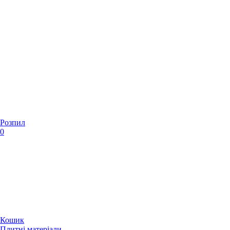
Розпил
0
Кошик
Плитні матеріали