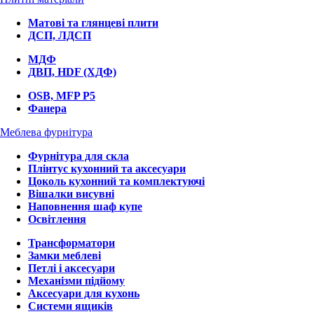
Матові та глянцеві плити
ДСП, ЛДСП
МДФ
ДВП, HDF (ХДФ)
OSB, MFP P5
Фанера
Меблева фурнітура
Фурнітура для скла
Плінтус кухонний та аксесуари
Цоколь кухонний та комплектуючі
Вішалки висувні
Наповнення шаф купе
Освітлення
Трансформатори
Замки меблеві
Петлі і аксесуари
Механізми підйому
Аксесуари для кухонь
Системи ящиків