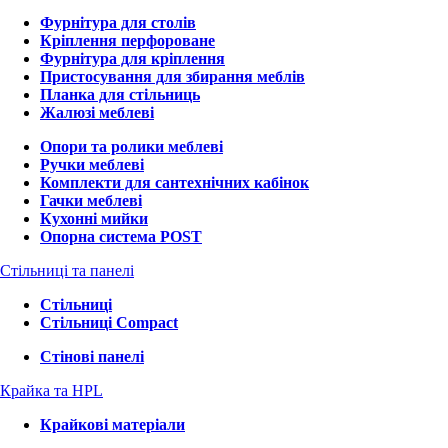
Фурнітура для столів
Кріплення перфороване
Фурнітура для кріплення
Пристосування для збирання меблів
Планка для стільниць
Жалюзі меблеві
Опори та ролики меблеві
Ручки меблеві
Комплекти для сантехнічних кабінок
Гачки меблеві
Кухонні мийки
Опорна система POST
Стільниці та панелі
Стільниці
Стільниці Compact
Стінові панелі
Крайка та HPL
Крайкові матеріали