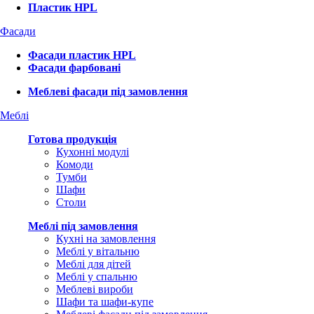
Пластик HPL
Фасади
Фасади пластик HPL
Фасади фарбовані
Меблеві фасади під замовлення
Меблі
Готова продукція
Кухонні модулі
Комоди
Тумби
Шафи
Столи
Меблі під замовлення
Кухні на замовлення
Меблі у вітальню
Меблі для дітей
Меблі у спальню
Меблеві вироби
Шафи та шафи-купе