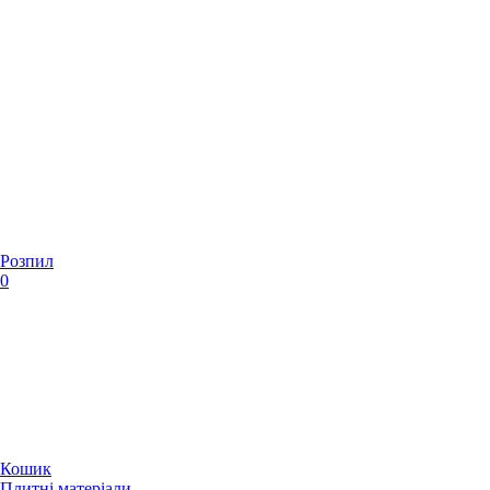
Розпил
0
Кошик
Плитні матеріали