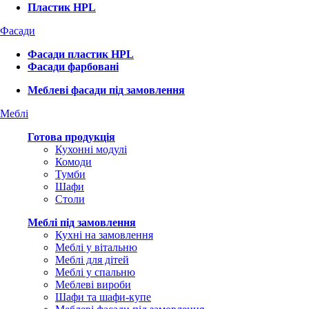
Пластик HPL
Фасади
Фасади пластик HPL
Фасади фарбовані
Меблеві фасади під замовлення
Меблі
Готова продукція
Кухонні модулі
Комоди
Тумби
Шафи
Столи
Меблі під замовлення
Кухні на замовлення
Меблі у вітальню
Меблі для дітей
Меблі у спальню
Меблеві вироби
Шафи та шафи-купе