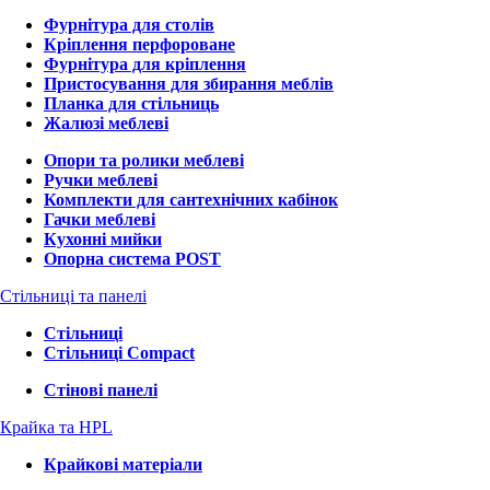
Фурнітура для столів
Кріплення перфороване
Фурнітура для кріплення
Пристосування для збирання меблів
Планка для стільниць
Жалюзі меблеві
Опори та ролики меблеві
Ручки меблеві
Комплекти для сантехнічних кабінок
Гачки меблеві
Кухонні мийки
Опорна система POST
Стільниці та панелі
Стільниці
Стільниці Compact
Стінові панелі
Крайка та HPL
Крайкові матеріали