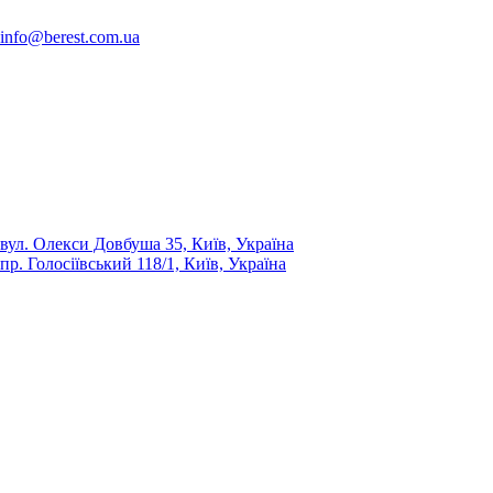
info@berest.com.ua
вул. Олекси Довбуша 35, Київ, Україна
пр. Голосіївський 118/1, Київ, Україна