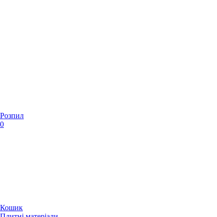
Розпил
0
Кошик
Плитні матеріали