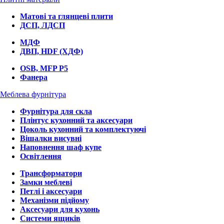
Матові та глянцеві плити
ДСП, ЛДСП
МДФ
ДВП, HDF (ХДФ)
OSB, MFP P5
Фанера
Меблева фурнітура
Фурнітура для скла
Плінтус кухонний та аксесуари
Цоколь кухонний та комплектуючі
Вішалки висувні
Наповнення шаф купе
Освітлення
Трансформатори
Замки меблеві
Петлі і аксесуари
Механізми підйому
Аксесуари для кухонь
Системи ящиків