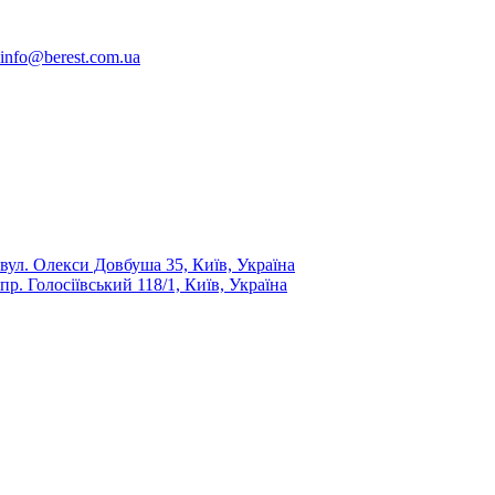
info@berest.com.ua
вул. Олекси Довбуша 35, Київ, Україна
пр. Голосіївський 118/1, Київ, Україна