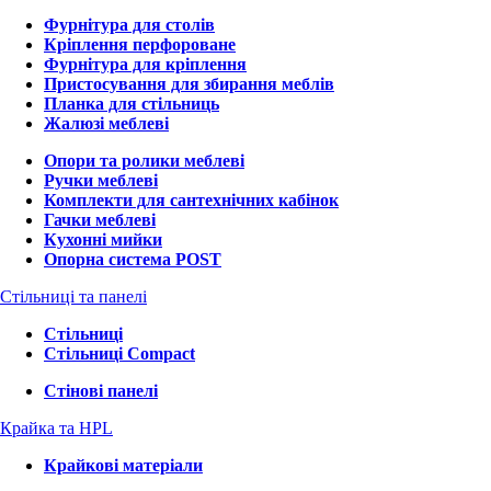
Фурнітура для столів
Кріплення перфороване
Фурнітура для кріплення
Пристосування для збирання меблів
Планка для стільниць
Жалюзі меблеві
Опори та ролики меблеві
Ручки меблеві
Комплекти для сантехнічних кабінок
Гачки меблеві
Кухонні мийки
Опорна система POST
Стільниці та панелі
Стільниці
Стільниці Compact
Стінові панелі
Крайка та HPL
Крайкові матеріали