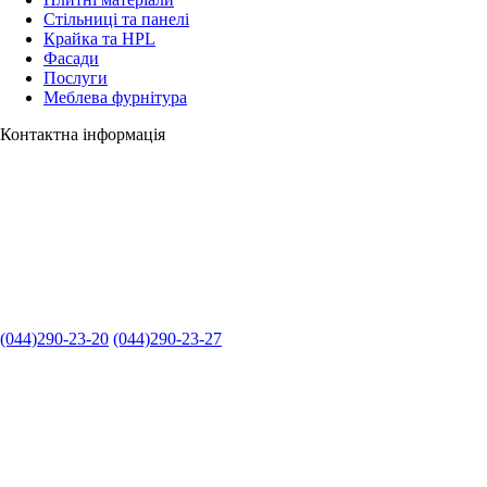
Стільниці та панелі
Крайка та HPL
Фасади
Послуги
Меблева фурнітура
Контактна інформація
(044)290-23-20
(044)290-23-27