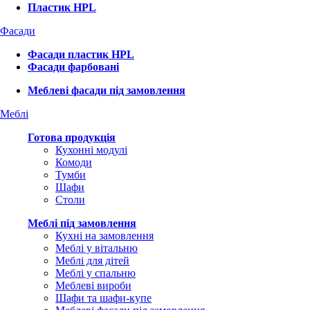
Пластик HPL
Фасади
Фасади пластик HPL
Фасади фарбовані
Меблеві фасади під замовлення
Меблі
Готова продукція
Кухонні модулі
Комоди
Тумби
Шафи
Столи
Меблі під замовлення
Кухні на замовлення
Меблі у вітальню
Меблі для дітей
Меблі у спальню
Меблеві вироби
Шафи та шафи-купе