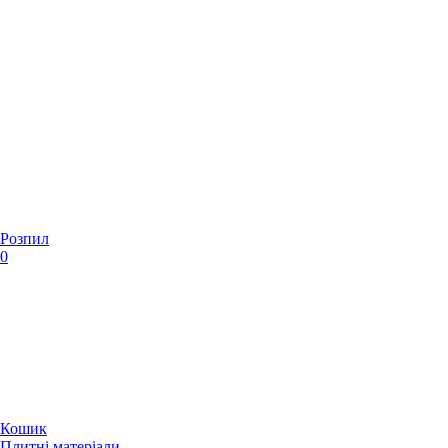
Розпил
0
Кошик
Плитні матеріали