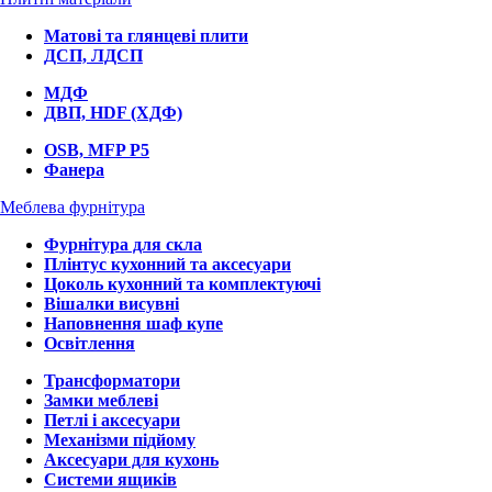
Матові та глянцеві плити
ДСП, ЛДСП
МДФ
ДВП, HDF (ХДФ)
OSB, MFP P5
Фанера
Меблева фурнітура
Фурнітура для скла
Плінтус кухонний та аксесуари
Цоколь кухонний та комплектуючі
Вішалки висувні
Наповнення шаф купе
Освітлення
Трансформатори
Замки меблеві
Петлі і аксесуари
Механізми підйому
Аксесуари для кухонь
Системи ящиків