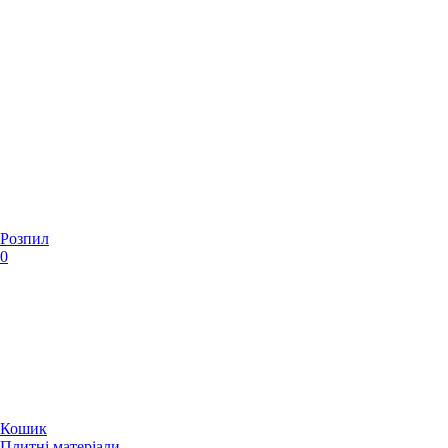
Розпил
0
Кошик
Плитні матеріали