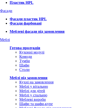
Пластик HPL
Фасади
Фасади пластик HPL
Фасади фарбовані
Меблеві фасади під замовлення
Меблі
Готова продукція
Кухонні модулі
Комоди
Тумби
Шафи
Столи
Меблі під замовлення
Кухні на замовлення
Меблі у вітальню
Меблі для дітей
Меблі у спальню
Меблеві вироби
Шафи та шафи-купе