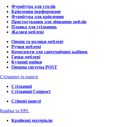
Фурнітура для столів
Кріплення перфороване
Фурнітура для кріплення
Пристосування для збирання меблів
Планка для стільниць
Жалюзі меблеві
Опори та ролики меблеві
Ручки меблеві
Комплекти для сантехнічних кабінок
Гачки меблеві
Кухонні мийки
Опорна система POST
Стільниці та панелі
Стільниці
Стільниці Compact
Стінові панелі
Крайка та HPL
Крайкові матеріали