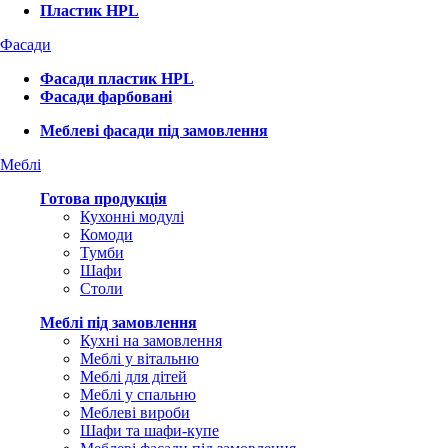
Пластик HPL
Фасади
Фасади пластик HPL
Фасади фарбовані
Меблеві фасади під замовлення
Меблі
Готова продукція
Кухонні модулі
Комоди
Тумби
Шафи
Столи
Меблі під замовлення
Кухні на замовлення
Меблі у вітальню
Меблі для дітей
Меблі у спальню
Меблеві вироби
Шафи та шафи-купе