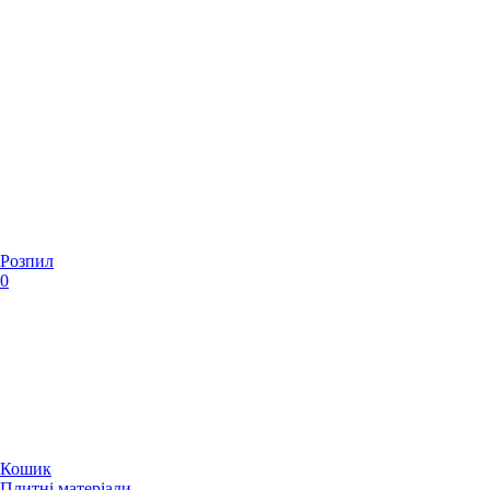
Розпил
0
Кошик
Плитні матеріали