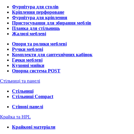
Фурнітура для столів
Кріплення перфороване
Фурнітура для кріплення
Пристосування для збирання меблів
Планка для стільниць
Жалюзі меблеві
Опори та ролики меблеві
Ручки меблеві
Комплекти для сантехнічних кабінок
Гачки меблеві
Кухонні мийки
Опорна система POST
Стільниці та панелі
Стільниці
Стільниці Compact
Стінові панелі
Крайка та HPL
Крайкові матеріали