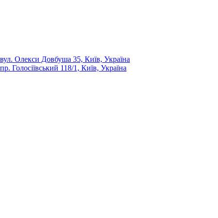
вул. Олекси Довбуша 35, Київ, Україна
пр. Голосіївський 118/1, Київ, Україна