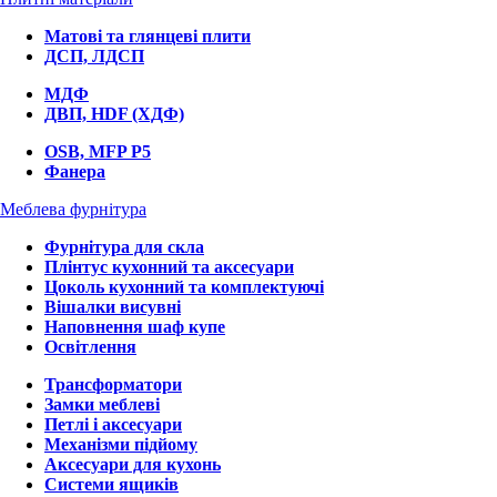
Матові та глянцеві плити
ДСП, ЛДСП
МДФ
ДВП, HDF (ХДФ)
OSB, MFP P5
Фанера
Меблева фурнітура
Фурнітура для скла
Плінтус кухонний та аксесуари
Цоколь кухонний та комплектуючі
Вішалки висувні
Наповнення шаф купе
Освітлення
Трансформатори
Замки меблеві
Петлі і аксесуари
Механізми підйому
Аксесуари для кухонь
Системи ящиків