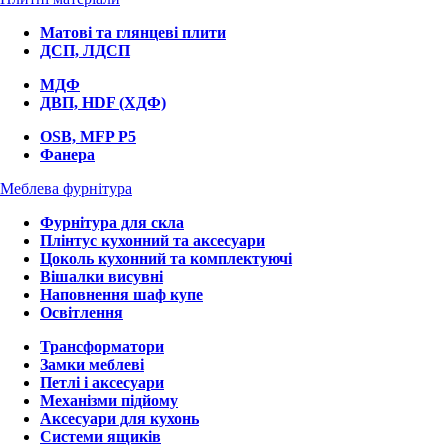
Матові та глянцеві плити
ДСП, ЛДСП
МДФ
ДВП, HDF (ХДФ)
OSB, MFP P5
Фанера
Меблева фурнітура
Фурнітура для скла
Плінтус кухонний та аксесуари
Цоколь кухонний та комплектуючі
Вішалки висувні
Наповнення шаф купе
Освітлення
Трансформатори
Замки меблеві
Петлі і аксесуари
Механізми підйому
Аксесуари для кухонь
Системи ящиків