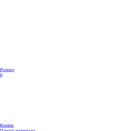
Розпил
0
Кошик
Плитні матеріали