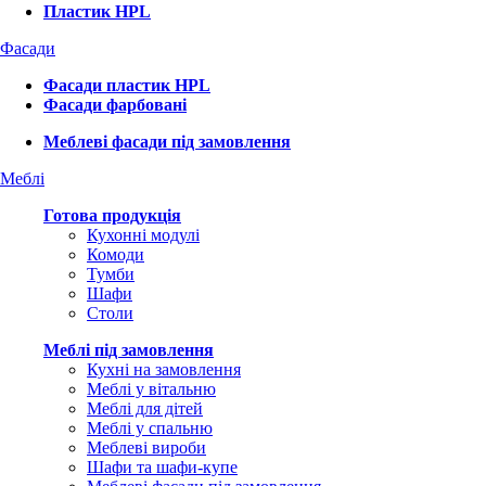
Пластик HPL
Фасади
Фасади пластик HPL
Фасади фарбовані
Меблеві фасади під замовлення
Меблі
Готова продукція
Кухонні модулі
Комоди
Тумби
Шафи
Столи
Меблі під замовлення
Кухні на замовлення
Меблі у вітальню
Меблі для дітей
Меблі у спальню
Меблеві вироби
Шафи та шафи-купе