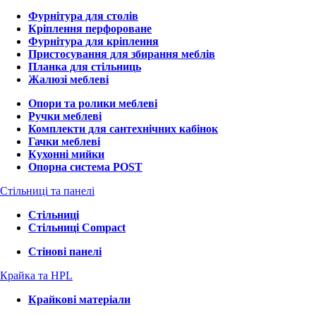
Фурнітура для столів
Кріплення перфороване
Фурнітура для кріплення
Пристосування для збирання меблів
Планка для стільниць
Жалюзі меблеві
Опори та ролики меблеві
Ручки меблеві
Комплекти для сантехнічних кабінок
Гачки меблеві
Кухонні мийки
Опорна система POST
Стільниці та панелі
Стільниці
Стільниці Compact
Стінові панелі
Крайка та HPL
Крайкові матеріали