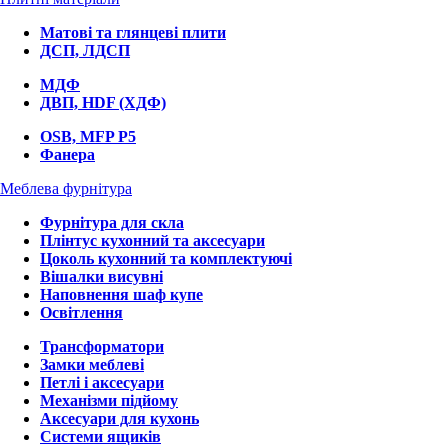
Матові та глянцеві плити
ДСП, ЛДСП
МДФ
ДВП, HDF (ХДФ)
OSB, MFP P5
Фанера
Меблева фурнітура
Фурнітура для скла
Плінтус кухонний та аксесуари
Цоколь кухонний та комплектуючі
Вішалки висувні
Наповнення шаф купе
Освітлення
Трансформатори
Замки меблеві
Петлі і аксесуари
Механізми підйому
Аксесуари для кухонь
Системи ящиків