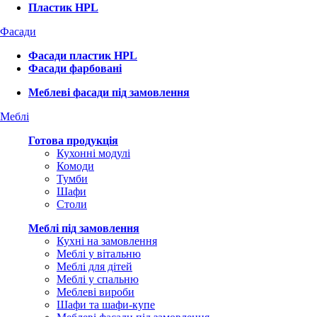
Пластик HPL
Фасади
Фасади пластик HPL
Фасади фарбовані
Меблеві фасади під замовлення
Меблі
Готова продукція
Кухонні модулі
Комоди
Тумби
Шафи
Столи
Меблі під замовлення
Кухні на замовлення
Меблі у вітальню
Меблі для дітей
Меблі у спальню
Меблеві вироби
Шафи та шафи-купе