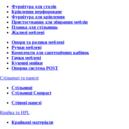
Фурнітура для столів
Кріплення перфороване
Фурнітура для кріплення
Пристосування для збирання меблів
Планка для стільниць
Жалюзі меблеві
Опори та ролики меблеві
Ручки меблеві
Комплекти для сантехнічних кабінок
Гачки меблеві
Кухонні мийки
Опорна система POST
Стільниці та панелі
Стільниці
Стільниці Compact
Стінові панелі
Крайка та HPL
Крайкові матеріали