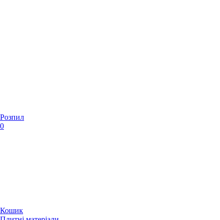
Розпил
0
Кошик
Плитні матеріали