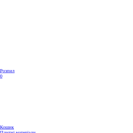
Розпил
0
Кошик
Плитні матеріали