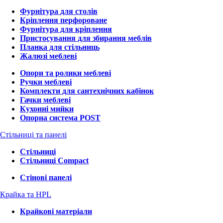
Фурнітура для столів
Кріплення перфороване
Фурнітура для кріплення
Пристосування для збирання меблів
Планка для стільниць
Жалюзі меблеві
Опори та ролики меблеві
Ручки меблеві
Комплекти для сантехнічних кабінок
Гачки меблеві
Кухонні мийки
Опорна система POST
Стільниці та панелі
Стільниці
Стільниці Compact
Стінові панелі
Крайка та HPL
Крайкові матеріали