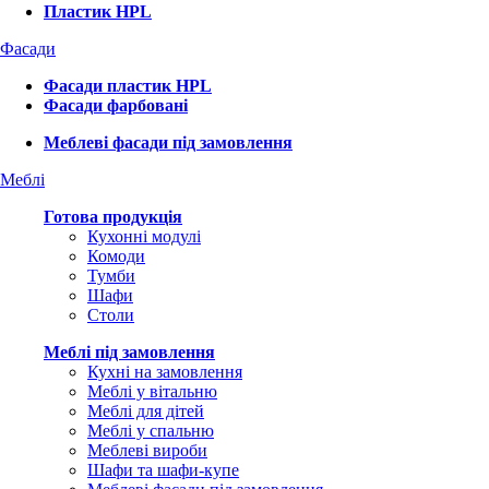
Пластик HPL
Фасади
Фасади пластик HPL
Фасади фарбовані
Меблеві фасади під замовлення
Меблі
Готова продукція
Кухонні модулі
Комоди
Тумби
Шафи
Столи
Меблі під замовлення
Кухні на замовлення
Меблі у вітальню
Меблі для дітей
Меблі у спальню
Меблеві вироби
Шафи та шафи-купе