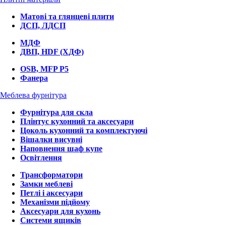
Матові та глянцеві плити
ДСП, ЛДСП
МДФ
ДВП, HDF (ХДФ)
OSB, MFP P5
Фанера
Меблева фурнітура
Фурнітура для скла
Плінтус кухонний та аксесуари
Цоколь кухонний та комплектуючі
Вішалки висувні
Наповнення шаф купе
Освітлення
Трансформатори
Замки меблеві
Петлі і аксесуари
Механізми підйому
Аксесуари для кухонь
Системи ящиків