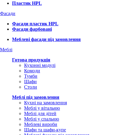
Пластик HPL
Фасади
Фасади пластик HPL
Фасади фарбовані
Меблеві фасади під замовлення
Меблі
Готова продукція
Кухонні модулі
Комоди
Тумби
Шафи
Столи
Меблі під замовлення
Кухні на замовлення
Меблі у вітальню
Меблі для дітей
Меблі у спальню
Меблеві вироби
Шафи та шафи-купе