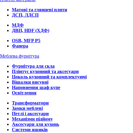
Матові та глянцеві плити
ДСП, ЛДСП
МДФ
ДВП, HDF (ХДФ)
OSB, MFP P5
Фанера
Меблева фурнітура
Фурнітура для скла
Плінтус кухонний та аксесуари
Цоколь кухонний та комплектуючі
Вішалки висувні
Наповнення шаф купе
Освітлення
Трансформатори
Замки меблеві
Петлі і аксесуари
Механізми підйому
Аксесуари для кухонь
Системи ящиків