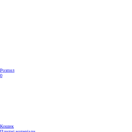
Розпил
0
Кошик
Плитні матеріали