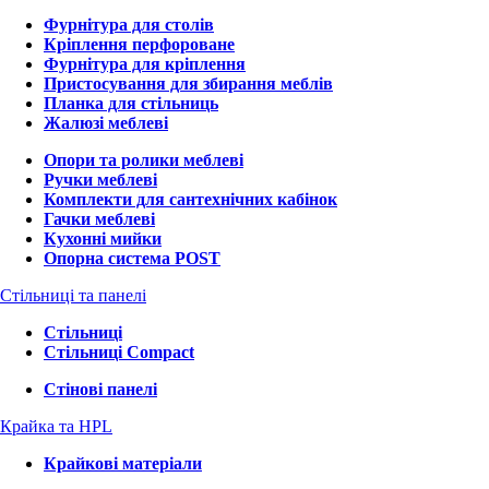
Фурнітура для столів
Кріплення перфороване
Фурнітура для кріплення
Пристосування для збирання меблів
Планка для стільниць
Жалюзі меблеві
Опори та ролики меблеві
Ручки меблеві
Комплекти для сантехнічних кабінок
Гачки меблеві
Кухонні мийки
Опорна система POST
Стільниці та панелі
Стільниці
Стільниці Compact
Стінові панелі
Крайка та HPL
Крайкові матеріали