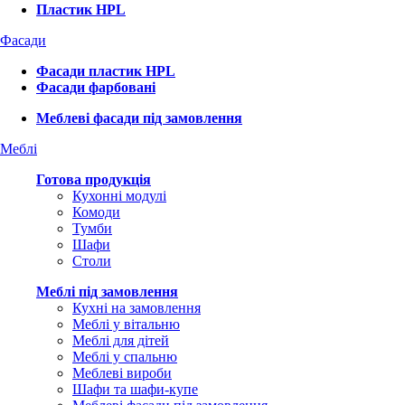
Пластик HPL
Фасади
Фасади пластик HPL
Фасади фарбовані
Меблеві фасади під замовлення
Меблі
Готова продукція
Кухонні модулі
Комоди
Тумби
Шафи
Столи
Меблі під замовлення
Кухні на замовлення
Меблі у вітальню
Меблі для дітей
Меблі у спальню
Меблеві вироби
Шафи та шафи-купе