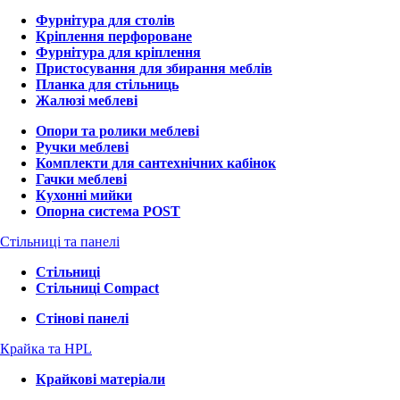
Фурнітура для столів
Кріплення перфороване
Фурнітура для кріплення
Пристосування для збирання меблів
Планка для стільниць
Жалюзі меблеві
Опори та ролики меблеві
Ручки меблеві
Комплекти для сантехнічних кабінок
Гачки меблеві
Кухонні мийки
Опорна система POST
Стільниці та панелі
Стільниці
Стільниці Compact
Стінові панелі
Крайка та HPL
Крайкові матеріали