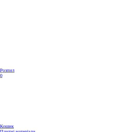
Розпил
0
Кошик
Плитні матеріали