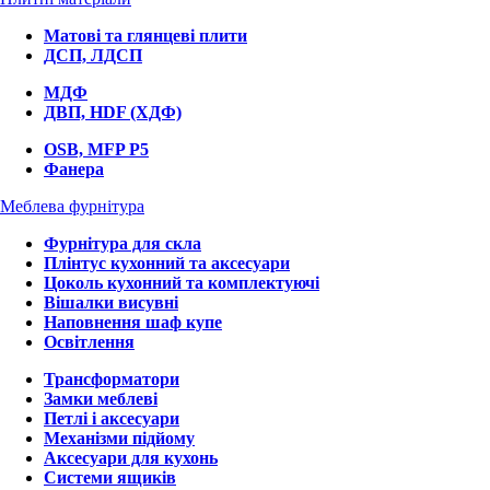
Матові та глянцеві плити
ДСП, ЛДСП
МДФ
ДВП, HDF (ХДФ)
OSB, MFP P5
Фанера
Меблева фурнітура
Фурнітура для скла
Плінтус кухонний та аксесуари
Цоколь кухонний та комплектуючі
Вішалки висувні
Наповнення шаф купе
Освітлення
Трансформатори
Замки меблеві
Петлі і аксесуари
Механізми підйому
Аксесуари для кухонь
Системи ящиків