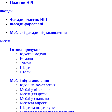
Пластик HPL
Фасади
Фасади пластик HPL
Фасади фарбовані
Меблеві фасади під замовлення
Меблі
Готова продукція
Кухонні модулі
Комоди
Тумби
Шафи
Столи
Меблі під замовлення
Кухні на замовлення
Меблі у вітальню
Меблі для дітей
Меблі у спальню
Меблеві вироби
Шафи та шафи-купе