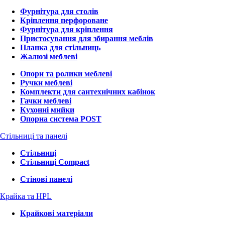
Фурнітура для столів
Кріплення перфороване
Фурнітура для кріплення
Пристосування для збирання меблів
Планка для стільниць
Жалюзі меблеві
Опори та ролики меблеві
Ручки меблеві
Комплекти для сантехнічних кабінок
Гачки меблеві
Кухонні мийки
Опорна система POST
Стільниці та панелі
Стільниці
Стільниці Compact
Стінові панелі
Крайка та HPL
Крайкові матеріали