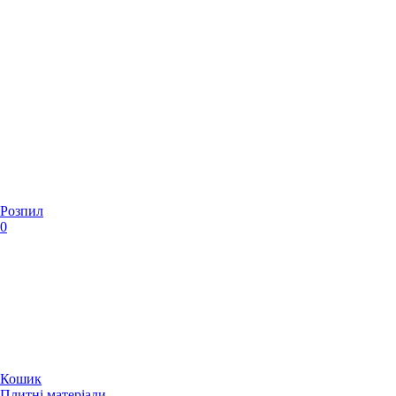
Розпил
0
Кошик
Плитні матеріали