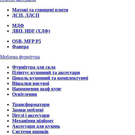
Матові та глянцеві плити
ДСП, ЛДСП
МДФ
ДВП, HDF (ХДФ)
OSB, MFP P5
Фанера
Меблева фурнітура
Фурнітура для скла
Плінтус кухонний та аксесуари
Цоколь кухонний та комплектуючі
Вішалки висувні
Наповнення шаф купе
Освітлення
Трансформатори
Замки меблеві
Петлі і аксесуари
Механізми підйому
Аксесуари для кухонь
Системи ящиків