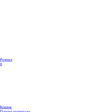
Розпил
0
Кошик
Плитні матеріали