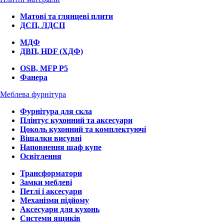
Матові та глянцеві плити
ДСП, ЛДСП
МДФ
ДВП, HDF (ХДФ)
OSB, MFP P5
Фанера
Меблева фурнітура
Фурнітура для скла
Плінтус кухонний та аксесуари
Цоколь кухонний та комплектуючі
Вішалки висувні
Наповнення шаф купе
Освітлення
Трансформатори
Замки меблеві
Петлі і аксесуари
Механізми підйому
Аксесуари для кухонь
Системи ящиків