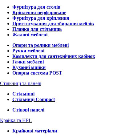
Фурнітура для столів
Кріплення перфороване
Фурнітура для кріплення
Пристосування для збирання меблів
Планка для стільниць
Жалюзі меблеві
Опори та ролики меблеві
Ручки меблеві
Комплекти для сантехнічних кабінок
Гачки меблеві
Кухонні мийки
Опорна система POST
Стільниці та панелі
Стільниці
Стільниці Compact
Стінові панелі
Крайка та HPL
Крайкові матеріали