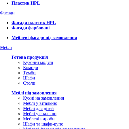
Пластик HPL
Фасади
Фасади пластик HPL
Фасади фарбовані
Меблеві фасади під замовлення
Меблі
Готова продукція
Кухонні модулі
Комоди
Тумби
Шафи
Столи
Меблі під замовлення
Кухні на замовлення
Меблі у вітальню
Меблі для дітей
Меблі у спальню
Меблеві вироби
Шафи та шафи-купе