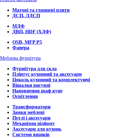
Матові та глянцеві плити
ДСП, ЛДСП
МДФ
ДВП, HDF (ХДФ)
OSB, MFP P5
Фанера
Меблева фурнітура
Фурнітура для скла
Плінтус кухонний та аксесуари
Цоколь кухонний та комплектуючі
Вішалки висувні
Наповнення шаф купе
Освітлення
Трансформатори
Замки меблеві
Петлі і аксесуари
Механізми підйому
Аксесуари для кухонь
Системи ящиків