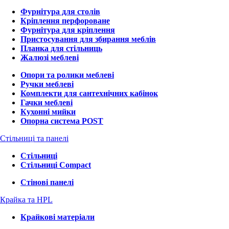
Фурнітура для столів
Кріплення перфороване
Фурнітура для кріплення
Пристосування для збирання меблів
Планка для стільниць
Жалюзі меблеві
Опори та ролики меблеві
Ручки меблеві
Комплекти для сантехнічних кабінок
Гачки меблеві
Кухонні мийки
Опорна система POST
Стільниці та панелі
Стільниці
Стільниці Compact
Стінові панелі
Крайка та HPL
Крайкові матеріали