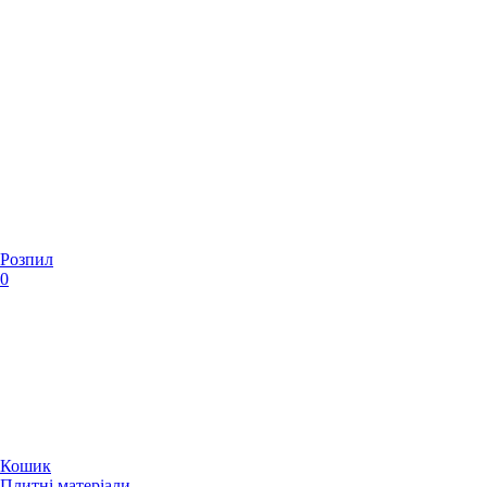
Розпил
0
Кошик
Плитні матеріали