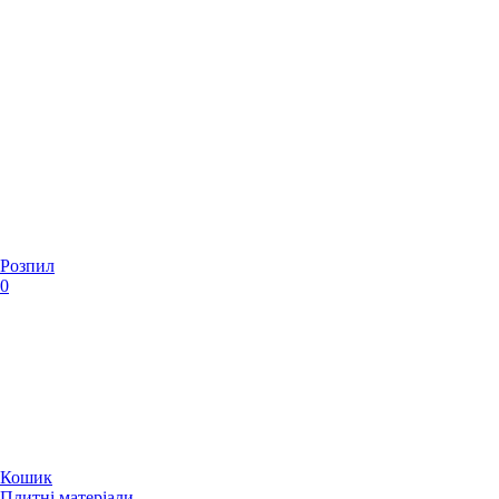
Розпил
0
Кошик
Плитні матеріали