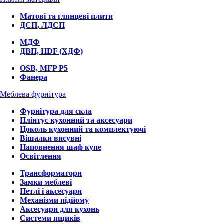
Матові та глянцеві плити
ДСП, ЛДСП
МДФ
ДВП, HDF (ХДФ)
OSB, MFP P5
Фанера
Меблева фурнітура
Фурнітура для скла
Плінтус кухонний та аксесуари
Цоколь кухонний та комплектуючі
Вішалки висувні
Наповнення шаф купе
Освітлення
Трансформатори
Замки меблеві
Петлі і аксесуари
Механізми підйому
Аксесуари для кухонь
Системи ящиків