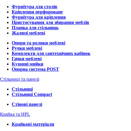
Фурнітура для столів
Кріплення перфороване
Фурнітура для кріплення
Пристосування для збирання меблів
Планка для стільниць
Жалюзі меблеві
Опори та ролики меблеві
Ручки меблеві
Комплекти для сантехнічних кабінок
Гачки меблеві
Кухонні мийки
Опорна система POST
Стільниці та панелі
Стільниці
Стільниці Compact
Стінові панелі
Крайка та HPL
Крайкові матеріали