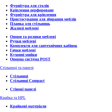
Фурнітура для столів
Кріплення перфороване
Фурнітура для кріплення
Пристосування для збирання меблів
Планка для стільниць
Жалюзі меблеві
Опори та ролики меблеві
Ручки меблеві
Комплекти для сантехнічних кабінок
Гачки меблеві
Кухонні мийки
Опорна система POST
Стільниці та панелі
Стільниці
Стільниці Compact
Стінові панелі
Крайка та HPL
Крайкові матеріали