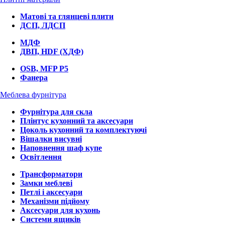
Матові та глянцеві плити
ДСП, ЛДСП
МДФ
ДВП, HDF (ХДФ)
OSB, MFP P5
Фанера
Меблева фурнітура
Фурнітура для скла
Плінтус кухонний та аксесуари
Цоколь кухонний та комплектуючі
Вішалки висувні
Наповнення шаф купе
Освітлення
Трансформатори
Замки меблеві
Петлі і аксесуари
Механізми підйому
Аксесуари для кухонь
Системи ящиків