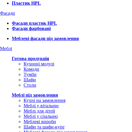
Пластик HPL
Фасади
Фасади пластик HPL
Фасади фарбовані
Меблеві фасади під замовлення
Меблі
Готова продукція
Кухонні модулі
Комоди
Тумби
Шафи
Столи
Меблі під замовлення
Кухні на замовлення
Меблі у вітальню
Меблі для дітей
Меблі у спальню
Меблеві вироби
Шафи та шафи-купе