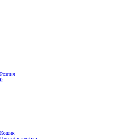
Розпил
0
Кошик
Плитні матеріали