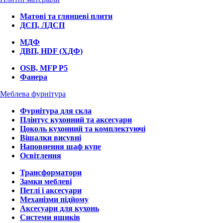
Матові та глянцеві плити
ДСП, ЛДСП
МДФ
ДВП, HDF (ХДФ)
OSB, MFP P5
Фанера
Меблева фурнітура
Фурнітура для скла
Плінтус кухонний та аксесуари
Цоколь кухонний та комплектуючі
Вішалки висувні
Наповнення шаф купе
Освітлення
Трансформатори
Замки меблеві
Петлі і аксесуари
Механізми підйому
Аксесуари для кухонь
Системи ящиків