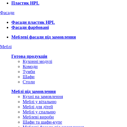
Пластик HPL
Фасади
Фасади пластик HPL
Фасади фарбовані
Меблеві фасади під замовлення
Меблі
Готова продукція
Кухонні модулі
Комоди
Тумби
Шафи
Столи
Меблі під замовлення
Кухні на замовлення
Меблі у вітальню
Меблі для дітей
Меблі у спальню
Меблеві вироби
Шафи та шафи-купе