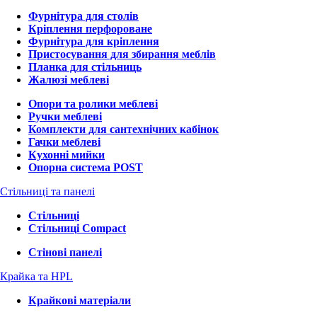
Фурнітура для столів
Кріплення перфороване
Фурнітура для кріплення
Пристосування для збирання меблів
Планка для стільниць
Жалюзі меблеві
Опори та ролики меблеві
Ручки меблеві
Комплекти для сантехнічних кабінок
Гачки меблеві
Кухонні мийки
Опорна система POST
Стільниці та панелі
Стільниці
Стільниці Compact
Стінові панелі
Крайка та HPL
Крайкові матеріали