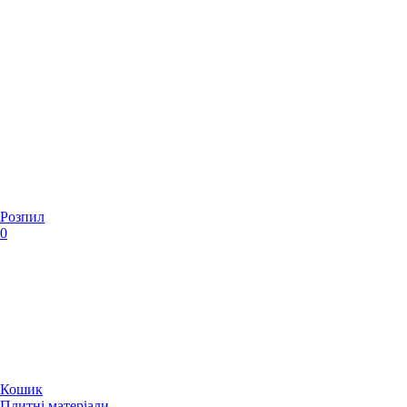
Розпил
0
Кошик
Плитні матеріали